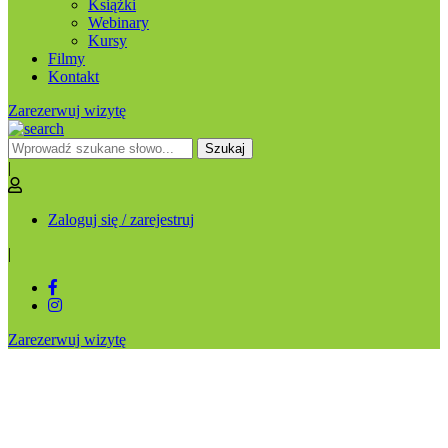
Książki
Webinary
Kursy
Filmy
Kontakt
Zarezerwuj wizytę
Szukaj
|
Zaloguj się / zarejestruj
|
Zarezerwuj wizytę
Zanim pójdziesz do lekarza (e-
book)