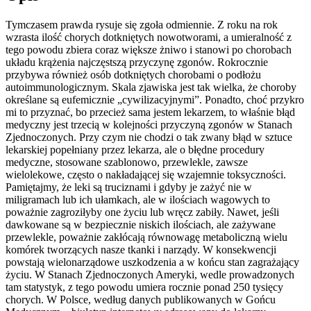
Tymczasem prawda rysuje się zgoła odmiennie. Z roku na rok
wzrasta ilość chorych dotkniętych nowotworami, a umieralność z
tego powodu zbiera coraz większe żniwo i stanowi po chorobach
układu krążenia najczęstszą przyczynę zgonów. Rokrocznie
przybywa również osób dotkniętych chorobami o podłożu
autoimmunologicznym. Skala zjawiska jest tak wielka, że choroby
określane są eufemicznie „cywilizacyjnymi”. Ponadto, choć przykro
mi to przyznać, bo przecież sama jestem lekarzem, to właśnie błąd
medyczny jest trzecią w kolejności przyczyną zgonów w Stanach
Zjednoczonych. Przy czym nie chodzi o tak zwany błąd w sztuce
lekarskiej popełniany przez lekarza, ale o błędne procedury
medyczne, stosowane szablonowo, przewlekle, zawsze
wielolekowe, często o nakładającej się wzajemnie toksyczności.
Pamiętajmy, że leki są truciznami i gdyby je zażyć nie w
miligramach lub ich ułamkach, ale w ilościach wagowych to
poważnie zagroziłyby one życiu lub wręcz zabiły. Nawet, jeśli
dawkowane są w bezpiecznie niskich ilościach, ale zażywane
przewlekle, poważnie zakłócają równowagę metaboliczną wielu
komórek tworzących nasze tkanki i narządy. W konsekwencji
powstają wielonarządowe uszkodzenia a w końcu stan zagrażający
życiu. W Stanach Zjednoczonych Ameryki, wedle prowadzonych
tam statystyk, z tego powodu umiera rocznie ponad 250 tysięcy
chorych. W Polsce, według danych publikowanych w Gońcu