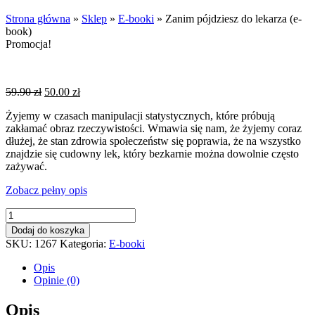
Strona główna
»
Sklep
»
E-booki
»
Zanim pójdziesz do lekarza (e-
book)
Promocja!
Pierwotna
Aktualna
59.90
zł
50.00
zł
cena
cena
Żyjemy w czasach manipulacji statystycznych, które próbują
wynosiła:
wynosi:
zakłamać obraz rzeczywistości. Wmawia się nam, że żyjemy coraz
59.90 zł.
50.00 zł.
dłużej, że stan zdrowia społeczeństw się poprawia, że na wszystko
znajdzie się cudowny lek, który bezkarnie można dowolnie często
zażywać.
Zobacz pełny opis
ilość
Zanim
Dodaj do koszyka
pójdziesz
SKU:
1267
Kategoria:
E-booki
do
lekarza
Opis
(e-
Opinie (0)
book)
Opis