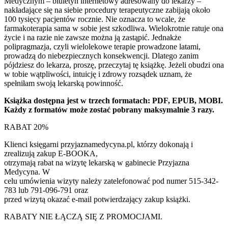
Medycznym – biuletyn internetowy adresowany do lekarzy –
nakładające się na siebie procedury terapeutyczne zabijają około
100 tysięcy pacjentów rocznie. Nie oznacza to wcale, że
farmakoterapia sama w sobie jest szkodliwa. Wielokrotnie ratuje ona
życie i na razie nie zawsze można ją zastąpić. Jednakże
polipragmazja, czyli wielolekowe terapie prowadzone latami,
prowadzą do niebezpiecznych konsekwencji. Dlatego zanim
pójdziesz do lekarza, proszę, przeczytaj tę książkę. Jeżeli obudzi ona
w tobie wątpliwości, intuicję i zdrowy rozsądek uznam, że
spełniłam swoją lekarską powinność.
Książka dostępna jest w trzech formatach: PDF, EPUB, MOBI.
Każdy z formatów może zostać pobrany maksymalnie 3 razy.
RABAT 20%
Klienci księgarni przyjaznamedycyna.pl, którzy dokonają i
zrealizują zakup E-BOOKA,
otrzymają rabat na wizytę lekarską w gabinecie Przyjazna
Medycyna. W
celu umówienia wizyty należy zatelefonować pod numer 515-342-
783 lub 791-096-791 oraz
przed wizytą okazać e-mail potwierdzający zakup książki.
RABATY NIE ŁĄCZĄ SIĘ Z PROMOCJAMI.