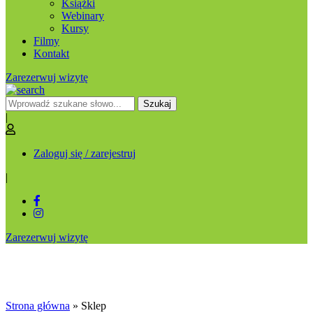
Książki
Webinary
Kursy
Filmy
Kontakt
Zarezerwuj wizytę
Szukaj
|
Zaloguj się / zarejestruj
|
Zarezerwuj wizytę
Sklep
Strona główna
»
Sklep