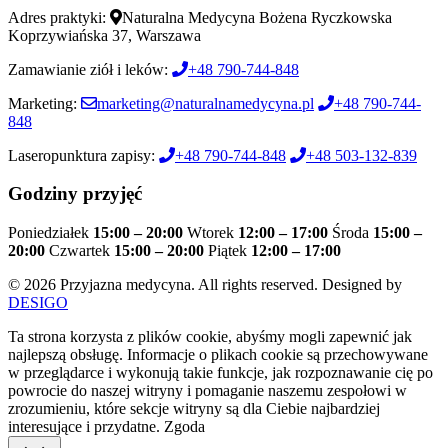
Adres praktyki:
Naturalna Medycyna Bożena Ryczkowska
Koprzywiańska 37, Warszawa
Zamawianie ziół i leków:
+48 790-744-848
Marketing:
marketing@naturalnamedycyna.pl
+48 790-744-
848
Laseropunktura zapisy:
+48 790-744-848
+48 503-132-839
Godziny przyjęć
Poniedziałek
15:00 – 20:00
Wtorek
12:00 – 17:00
Środa
15:00 –
20:00
Czwartek
15:00 – 20:00
Piątek
12:00 – 17:00
© 2026 Przyjazna medycyna. All rights reserved. Designed by
DESIGO
Ta strona korzysta z plików cookie, abyśmy mogli zapewnić jak
najlepszą obsługę. Informacje o plikach cookie są przechowywane
w przeglądarce i wykonują takie funkcje, jak rozpoznawanie cię po
powrocie do naszej witryny i pomaganie naszemu zespołowi w
zrozumieniu, które sekcje witryny są dla Ciebie najbardziej
interesujące i przydatne.
Zgoda