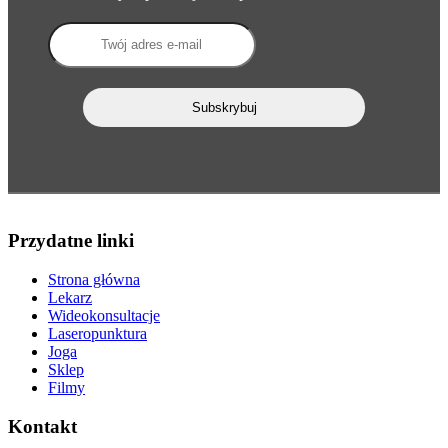
Przydatne linki
Strona główna
Lekarz
Wideokonsultacje
Laseropunktura
Joga
Sklep
Filmy
Kontakt