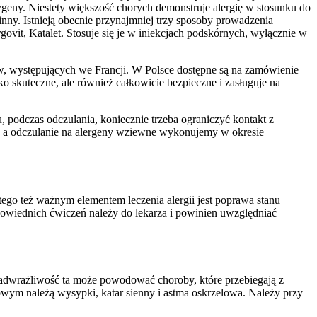
ygeny. Niestety większość chorych demonstruje alergię w stosunku do
inny. Istnieją obecnie przynajmniej trzy sposoby prowadzenia
ovit, Katalet. Stosuje się je w iniekcjach podskórnych, wyłącznie w
aw, występujących we Francji. W Polsce dostępne są na zamówienie
 skuteczne, ale również całkowicie bezpieczne i zasługuje na
podczas odczulania, koniecznie trzeba ograniczyć kontakt z
w, a odczulanie na alergeny wziewne wykonujemy w okresie
ego też ważnym elementem leczenia alergii jest poprawa stanu
powiednich ćwiczeń należy do lekarza i powinien uwzględniać
Nadwrażliwość ta może powodować choroby, które przebiegają z
powym należą wysypki, katar sienny i astma oskrzelowa. Należy przy