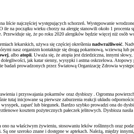
 liście najczęściej występujących schorzeń. Występowanie wrodzonej pr
. O ile na początku wieku chorzy na alergię stanowili około 1 procenta
. Przewiduje się, że po roku 2020 alergików będzie więcej niż osób wo
emiach lekarskich, używa się częściej określenia
nadwrażliwość
. Nad
tórymi nasz organizm kontaktuje się drogą pokarmową, wziewną lub prz
owej
, albo
atopii
. Uważa się, że atopia jest dziedziczna, innymi słowy,
dolegliwości, jak katar sienny, wysypki i astma oskrzelowa. Atopow
ie badań prowadzonych przez Światową Organizację Zdrowia występowan
rawienia i przyswajania pokarmów oraz dysbiozy . Ogromna powierzchni
ie tutaj inicjowane są pierwsze zaburzenia reakcji układu odpornośc
i wysypek, zaparć lub biegunek. Bardzo szybko prowadzi ona do dysbi
 beztlenowe kosztem pożytecznych pałeczek jelitowych. Dysbioza nasi
lega ono na właściwym żywieniu, stosowaniu leków roślinnych oraz poda
. Są one szeroko znane i dostępne w aptekach. Należą, między innymi,