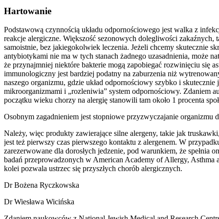
Hartowanie
Podstawową czynnością układu odpornościowego jest walka z infekc
reakcje alergiczne. Większość sezonowych dolegliwości zakaźnych, ta
samoistnie, bez jakiegokolwiek leczenia. Jeżeli chcemy skutecznie s
antybiotykami nie ma w tych stanach żadnego uzasadnienia, może n
że przynajmniej niektóre bakterie mogą zapobiegać rozwinięciu się 
immunologiczny jest bardziej podatny na zaburzenia niż wytrenowan
naszego organizmu, gdzie układ odpornościowy szybko i skutecznie j
mikroorganizmami i „rozleniwia” system odpornościowy. Zdaniem auto
początku wieku chorzy na alergię stanowili tam około 1 procenta spo
Osobnym zagadnieniem jest stopniowe przyzwyczajanie organizmu do
Należy, więc produkty zawierające silne alergeny, takie jak truska
jest też pierwszy czas pierwszego kontaktu z alergenem. W przypadk
zarezerwowane dla dorosłych jedzenie, pod warunkiem, że spełnia
badań przeprowadzonych w American Academy of Allergy, Asthma an
kolei pozwala ustrzec się przyszłych chorób alergicznych.
Dr Bożena Ryczkowska
Dr Wiesława Wicińska
Zdaniem naukowców z National Jewish Medical and Research Centre ni