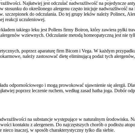
ażliwości. Najłatwiej jest odczulać nadwrażliwość na pojedyncze ant
 w stosunku do określonego alergenu często inicjuje nadwrażliwość na 
w. szczepionek do odczulania. Do tej grupy leków należy Polinex, Alerg
j reakcji uczuleniowej.
ładem takiego leku jest Pollens firmy Boiron, który zawiera pyłki tr
alergenów wziewnych. Odczulanie metodą homeopatyczną jest nie tylko
etycznych, poprzez aparaturę firm Bicom i Vega. W każdym przypadku, 
y pokarmowe, należy zastosować dietę eliminującą podaż tych alergenó
kładu odpornościowego i mogą prowokować ujawnienie się alergii. Dlat
jłatwiej poprzez leczenie ruchem, według zasad hatha joga. Dobór od
nadwrażliwości na substancje występujące w naturalnym środowisku. 
tliwości kontaktu z alergenem. Do najczęstszych chorób o podłożu ato
e nieco inaczej, w sposób charakterystyczny tylko dla siebie.