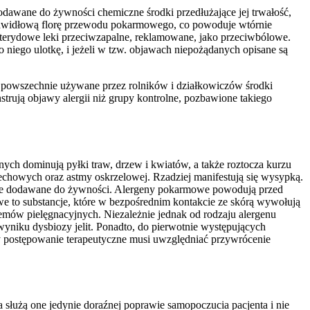
dodawane do żywności chemiczne środki przedłużające jej trwałość,
prawidłową florę przewodu pokarmowego, co powoduje wtórnie
sterydowe leki przeciwzapalne, reklamowane, jako przeciwbólowe.
o niego ulotkę, i jeżeli w tzw. objawach niepożądanych opisane są
ją powszechnie używane przez rolników i działkowiczów środki
rują objawy alergii niż grupy kontrolne, pozbawione takiego
ych dominują pyłki traw, drzew i kwiatów, a także roztocza kurzu
chowych oraz astmy oskrzelowej. Rzadziej manifestują się wysypką.
czne dodawane do żywności. Alergeny pokarmowe powodują przed
we to substancje, które w bezpośrednim kontakcie ze skórą wywołują
 kremów pielęgnacyjnych. Niezależnie jednak od rodzaju alergenu
wyniku dysbiozy jelit. Ponadto, do pierwotnie występujących
y postępowanie terapeutyczne musi uwzględniać przywrócenie
a służą one jedynie doraźnej poprawie samopoczucia pacjenta i nie