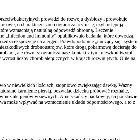
przeciwbakteryjnych prowadzi do rozwoju dysbiozy i prowokuje
rusowe, o charakterze samo ograniczającym się, czyli ustępują
, które wzmacniają naturalną odpowiedź obronną. Leczenie
mo „Infection and Immunity” opublikowało badania, które dowodzą,
oprzedza ekspozycję na alergen. Prawdopodobnie „nudzący się” system
nieszkodliwych drobnoustrojów, które drogą pokarmową docierają do
robami, ale również ogranicza nasz kontakt z tymi nieszkodliwymi
wzrost liczby chorób alergicznych w krajach rozwiniętych. O ile na
tkowo w niewielkich ilościach, stopniowo zwiększając dawkę. Ważny
aturalne karmienie piersią, pozwalać dziecku próbować rozmaite,
 również alergenów wziewnych. Amerykańscy naukowcy, na podstawie
stwa może wpływać na wzmocnienie układu odpornościowego, a to z
ób alergicznych – ale tylko wtedy, gdy zakażenie poprzedza