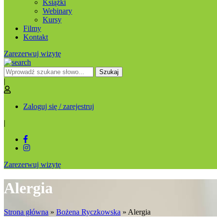
Książki
Webinary
Kursy
Filmy
Kontakt
Zarezerwuj wizytę
Szukaj
|
Zaloguj się / zarejestruj
|
Zarezerwuj wizytę
Alergia
Strona główna
»
Bożena Ryczkowska
»
Alergia