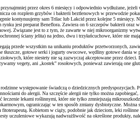
 przynajmniej przez okres 6 miesięcy i odpowiednio wydłużane, jeżeli 
anicza on rozplem grzybów i bakterii beztlenowych w przewodzie pok
tępnie kontynuujemy sam Trilac lub Lakcid przez kolejne 5 miesięcy. N
 rynku jest preparat Beneflora. Zawiera on 6 szczepów bakterii oraz w
mowej. Związane jest to z tym, że zawarte w niej mikroorganizmy wy
 ochronnej ściany jelita) na jedno, dwu i trzyłańcuchowe, które nie maj
legają przede wszystkim na unikaniu produktów przetworzonych, zawie
 tłuszcze, gotowe serki i jogurty owocowe, wędliny gotowe dania w 
 ziołowych, które niestety nie są zazwyczaj akceptowane przez dzie
żywamy vegety, ani „kostek” rosołowych, ponieważ zawierają one glut
ej rodzinne występowanie świadczą o dziedzicznych predyspozycjach. 
onnościami do alergii. Na szczęście alergii nie tylko można zapobiegać, 
leczenie lekami roślinnymi, które nie tylko zmniejszają mikrouszkodze
 pokarmowym, ograniczając w ten sposób zmiany dysbiotyczne. Można 
m fitoterapeutą. Kobietom w ciąży, podobnie jak dzieciom, leki rośli
 testy uczuleniowe wykazują nadwrażliwość na określone produkty, nale