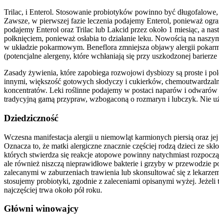
Trilac, i Enterol. Stosowanie probiotyków powinno być długofalowe,
Zawsze, w pierwszej fazie leczenia podajemy Enterol, ponieważ ogr
podajemy Enterol oraz Trilac lub Lakcid przez około 1 miesiąc, a nas
połknięciem, ponieważ osłabia to działanie leku. Nowością na naszym
w układzie pokarmowym. Beneflora zmniejsza objawy alergii pokar
(potencjalne alergeny, które wchłaniają się przy uszkodzonej barierze
Zasady żywienia, które zapobiega rozwojowi dysbiozy są proste i po
innymi, większość gotowych słodyczy i cukierków, chemoutwardzalne
koncentratów. Leki roślinne podajemy w postaci naparów i odwarów
tradycyjną gamą przypraw, wzbogaconą o rozmaryn i lubczyk. Nie u
Dziedziczność
Wczesna manifestacja alergii u niemowląt karmionych piersią oraz j
Oznacza to, że matki alergiczne znacznie częściej rodzą dzieci ze skł
których stwierdza się reakcje atopowe powinny natychmiast rozpocząć 
ale również niszczą nieprawidłowe bakterie i grzyby w przewodzie
zalecanymi w zaburzeniach trawienia lub skonsultować się z lekarze
stosujemy probiotyki, zgodnie z zaleceniami opisanymi wyżej. Jeżeli
najczęściej trwa około pół roku.
Główni winowajcy