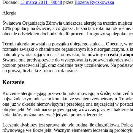
Dodano:
13 marca 2011 - 08:48
przez
Bożena Ryczkowska
Alergia
Światowa Organizacja Zdrowia umieszcza alergię na trzecim miejscu na
10% populacji na świecie, a co gorsza, liczba ta z roku na rok rośnie
obecnie odsetek ten dochodzi do 30 procent. Prognozy są niepokojące
Termin alergia powstał na początku ubiegłego stulecia. Obecnie, w gr
rozmaite związki o charakterze organicznym lub nieorganicznym, z k
naturalny w otaczającym nas środowisku, to mówimy o
reakcji atop
Stwarza ona predyspozycje do występowania typowych alergicznych 
poziom przeciwciał IgE oraz dodatnie testy uczuleniowe. Na podstaw
co gorsza, liczba ta z roku na rok rośnie.
Korzenie
Korzenie alergii sięgają przewodu pokarmowego, a ściślej zaburzeń t
najważniejszym miejscem kontaktu ze światem zewnętrznym. To właśn
ona już w okresie niemowlęcym i przebiega ona najczęściej w postac
obrębie jelit. W nadmiarze pojawiają się wówczas grzyby i bakterie
koła, który można przerwać jedynie poprzez leczenie.
Leczenie dysbiozy jest sprawą nie tyle trudną, ile długofalową. Po
równowagę we florze jelit. Ważnym elementem leczenia są probiotyki