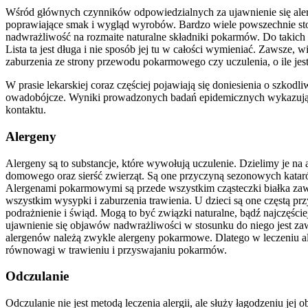
Wśród głównych czynników odpowiedzialnych za ujawnienie się alergi
poprawiające smak i wygląd wyrobów. Bardzo wiele powszechnie st
nadwrażliwość na rozmaite naturalne składniki pokarmów. Do takich
Lista ta jest długa i nie sposób jej tu w całości wymieniać. Zawsze,
zaburzenia ze strony przewodu pokarmowego czy uczulenia, o ile jes
W prasie lekarskiej coraz częściej pojawiają się doniesienia o szk
owadobójcze. Wyniki prowadzonych badań epidemicznych wykazują, że
kontaktu.
Alergeny
Alergeny są to substancje, które wywołują uczulenie. Dzielimy je 
domowego oraz sierść zwierząt. Są one przyczyną sezonowych katar
Alergenami pokarmowymi są przede wszystkim cząsteczki białka zaw
wszystkim wysypki i zaburzenia trawienia. U dzieci są one częstą p
podrażnienie i świąd. Mogą to być związki naturalne, bądź najczęście
ujawnienie się objawów nadwrażliwości w stosunku do niego jest zaw
alergenów należą zwykle alergeny pokarmowe. Dlatego w leczeniu a
równowagi w trawieniu i przyswajaniu pokarmów.
Odczulanie
Odczulanie nie jest metodą leczenia alergii, ale służy łagodzeniu j