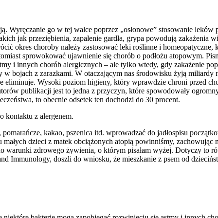
ją. Wyręczanie go w tej walce poprzez „osłonowe” stosowanie leków 
kich jak przeziębienia, zapalenie gardła, grypa powodują zakażenia wi
krócić okres choroby należy zastosować leki roślinne i homeopatyczne
atomiast sprowokować ujawnienie się chorób o podłożu atopowym. Pis
astmy i innych chorób alergicznych – ale tylko wtedy, gdy zakażenie p
y w bojach z zarazkami. W otaczającym nas środowisku żyją miliardy 
e eliminuje. Wysoki poziom higieny, który wprawdzie chroni przed cho
rów publikacji jest to jedna z przyczyn, które spowodowały ogromny 
łeczeństwa, to obecnie odsetek ten dochodzi do 30 procent.
 kontaktu z alergenem.
wki, pomarańcze, kakao, pszenica itd. wprowadzać do jadłospisu począ
u małych dzieci z matek obciążonych atopią powinniśmy, zachowując n
 ono warunki zdrowego żywienia, o którym pisałam wyżej. Dotyczy to
d Immunology, doszli do wniosku, że mieszkanie z psem od dzieciń
ektóre bakterie mogą zapobiegać rozwinięciu się astmy i innych chor