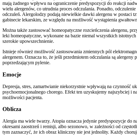
mają żadnego wpływu na ograniczenie predyspozycji do reakcji nadwr
wielu alergenów, co utrudnia proces odczulania. Ponadto, odczulenie
odczuleń. Alergolodzy podają niewielkie dawki alergenu w postaci tz
gabinecie lekarskim, ze względu na możliwość wystąpienia gwałtowne
Można także zastosować homeopatyczne rozcieńczenia alergenu, przyk
leki homeopatyczne, wykonane na bazie niemal wszystkich istotnych 
szerokie upowszechnienie.
Istnieje również możliwość zastosowania zmiennych pól elektromagn
alergenem. Oznacza to, że jeśli przedmiotem odczulania są alergen
poprzedzającym pylenie.
Emocje
Depresja, stres, zamartwianie niekorzystnie wpływają na czynność u
psychoemocjonalnego chorego. Efekt ten uzyskujemy najszybciej i na
możliwości pacjenta.
Oblicza
Alergia ma wiele twarzy. Atopia oznacza jedynie predyspozycje do 
okresami zaostrzeń i remisji, albo sezonowo, w zależności od często
tym zaznaczyć, że ich obraz kliniczny nie jest jednolity. Każdy choruj