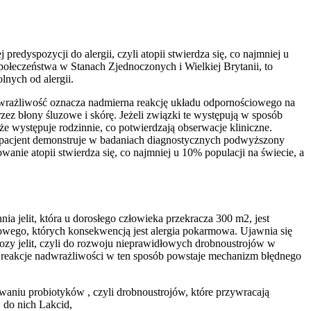
edyspozycji do alergii, czyli atopii stwierdza się, co najmniej u
 społeczeństwa w Stanach Zjednoczonych i Wielkiej Brytanii, to
lnych od alergii.
wrażliwość oznacza nadmierna reakcję układu odpornościowego na
ez błony śluzowe i skórę. Jeżeli związki te występują w sposób
 że występuje rodzinnie, co potwierdzają obserwacje kliniczne.
y pacjent demonstruje w badaniach diagnostycznych podwyższony
ie atopii stwierdza się, co najmniej u 10% populacji na świecie, a
a jelit, która u dorosłego człowieka przekracza 300 m2, jest
iowego, których konsekwencją jest alergia pokarmowa. Ujawnia się
ozy jelit, czyli do rozwoju nieprawidłowych drobnoustrojów w
la reakcje nadwrażliwości w ten sposób powstaje mechanizm błędnego
waniu probiotyków , czyli drobnoustrojów, które przywracają
 do nich Lakcid,