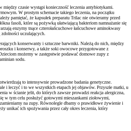
w między czasie wystąpi konieczność leczenia antybiotykami.
armowym. W prostym schemacie takiego leczenia, na początku
ależy pamiętać, że kapsułek preparatu Trilac nie otwieramy przed
łókna fasoli, które są pożywką ułatwiającą bakteriom namnażanie się
twarzają enzymy tnące czterołańcuchowe łańcuchowe aminokwasy
ą zdolności uczulających.
rających konserwanty i sztuczne barwniki. Należą do nich, między
proszku i konserwy, a także soki owocowe przygotowane z
ci. Dzieciom możemy w zastępstwie podawać domowe zupy z
aminian sodu.
Potwierdzają to intensywnie prowadzone badania genetyczne.
ale i leczyć i to we wszystkich etapach jej objawów. Przyszłe matki, u
nia w ścianie jelit, do których zawsze prowadzi reakcja alergiczna,
się w tym celu posłużyć gotowymi mieszankami ziołowymi,
nne zamieniamy na zupy. Równolegle dbamy o prawidłowe żywienie i
ży unikać ich spożywania przez cały okres leczenia, który