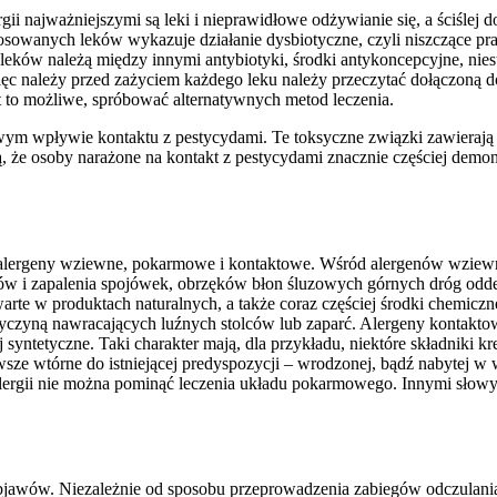
i najważniejszymi są leki i nieprawidłowe odżywianie się, a ściślej 
osowanych leków wykazuje działanie dysbiotyczne, czyli niszczące 
 leków należą między innymi antybiotyki, środki antykoncepcyjne, nie
 więc należy przed zażyciem każdego leku należy przeczytać dołączoną d
t to możliwe, spróbować alternatywnych metod leczenia.
odliwym wpływie kontaktu z pestycydami. Te toksyczne związki zawiera
 osoby narażone na kontakt z pestycydami znacznie częściej demonst
na alergeny wziewne, pokarmowe i kontaktowe. Wśród alergenów wziewn
ów i zapalenia spojówek, obrzęków błon śluzowych górnych dróg odde
arte w produktach naturalnych, a także coraz częściej środki chemi
rzyczyną nawracających luźnych stolców lub zaparć. Alergeny kontakto
j syntetyczne. Taki charakter mają, dla przykładu, niektóre składniki
sze wtórne do istniejącej predyspozycji – wrodzonej, bądź nabytej w 
lergii nie można pominąć leczenia układu pokarmowego. Innymi słow
ej objawów. Niezależnie od sposobu przeprowadzenia zabiegów odczulani