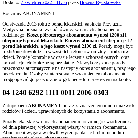
Dodano:
7 kwietnia 2022 - 11:16
przez
Bożena Ryczkowska
Rodzinny ABONAMENT
Od stycznia 2013 roku z porad lekarskich gabinetu Przyjazna
Medycyna można korzystać również w ramach abonamentu
rodzinnego.
Koszt półrocznego abonamentu wynosi 1200 zł i
obejmuje 6 porad lekarskich. Roczny abonament obejmuje 12
porad lekarskich, a jego koszt wynosi 2100 zł.
Porady mogą być
rozłożone dowolnie na wszystkich członków rodziny – rodziców i
dzieci. Porady kontrolne w czasie leczenia schorzeń ostrych oraz
konsultacje telefoniczne są bezpłatne. Niewykorzystane porady
przechodzą automatycznie na następny okres abonamentu, przy jego
przedłużeniu. Osoby zainteresowane wykupieniem abonamentu
mogą opłacić go po wizycie w gabinecie lub przelewem na konto:
04 1240 6292 1111 0011 2006 0303
Z dopiskiem
ABONAMENT
oraz z zaznaczeniem imion i nazwisk
rodziców i dzieci, uprawnionych do korzystania z abonamentu.
Porady lekarskie w ramach abonamentu rodzinnego świadczone są
od dnia pierwszej wykorzystanej wizyty w ramach abonamentu.
Abonament wygasa w chwili wyczerpania się limitu porad lub