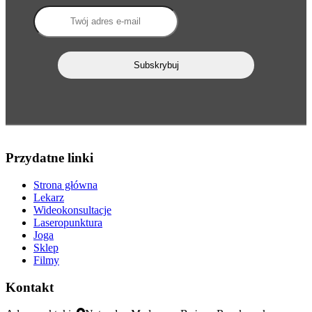
Przydatne linki
Strona główna
Lekarz
Wideokonsultacje
Laseropunktura
Joga
Sklep
Filmy
Kontakt