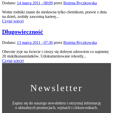
Dodano:
14 marca 2011 - 08:09
przez
Bożena Ryczkowska
Wolne rodniki znane do niedawna tylko chemikom, prawie z dnia
na dzień, zrobiły zawrotną karierę...
Czytaj więcej
Długowieczność
Dodano:
13 marca 2011 - 07:36
przez
Bożena Ryczkowska
Obecnie żyje na świecie i cieszy się dobrym zdrowiem co najmniej
20 stukilkunastolatków. Udokumentowane rekordy...
Czytaj więcej
Newsletter
Zapisz się do naszego newslettera i otrzymuj informację
o aktualnych promocjach, wpisach i ciekawostkach.