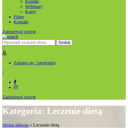
Książki
Webinary
Kursy
Filmy
Kontakt
Zarezerwuj wizytę
Szukaj
|
Zaloguj się / zarejestruj
|
Zarezerwuj wizytę
Kategoria: Leczenie dietą
Strona główna
»
Leczenie dietą