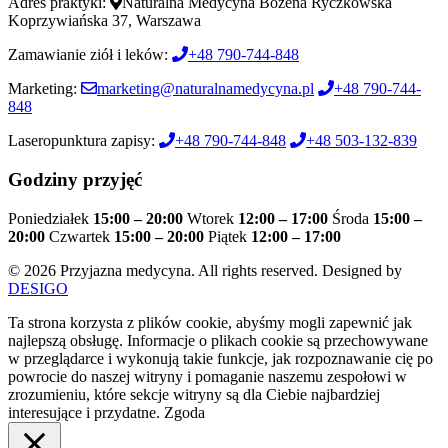
Adres praktyki:
Naturalna Medycyna Bożena Ryczkowska
Koprzywiańska 37, Warszawa
Zamawianie ziół i leków:
+48 790-744-848
Marketing:
marketing@naturalnamedycyna.pl
+48 790-744-
848
Laseropunktura zapisy:
+48 790-744-848
+48 503-132-839
Godziny przyjęć
Poniedziałek
15:00 – 20:00
Wtorek
12:00 – 17:00
Środa
15:00 –
20:00
Czwartek
15:00 – 20:00
Piątek
12:00 – 17:00
© 2026 Przyjazna medycyna. All rights reserved. Designed by
DESIGO
Ta strona korzysta z plików cookie, abyśmy mogli zapewnić jak
najlepszą obsługę. Informacje o plikach cookie są przechowywane
w przeglądarce i wykonują takie funkcje, jak rozpoznawanie cię po
powrocie do naszej witryny i pomaganie naszemu zespołowi w
zrozumieniu, które sekcje witryny są dla Ciebie najbardziej
interesujące i przydatne.
Zgoda