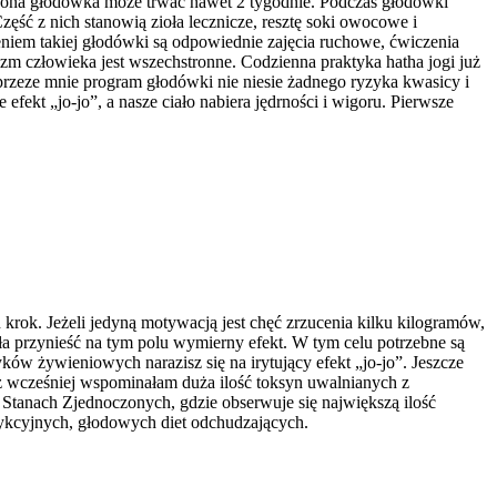
zona głodówka może trwać nawet 2 tygodnie. Podczas głodówki
ęść z nich stanowią zioła lecznicze, resztę soki owocowe i
niem takiej głodówki są odpowiednie zajęcia ruchowe, ćwiczenia
zm człowieka jest wszechstronne. Codzienna praktyka hatha jogi już
przeze mnie program głodówki nie niesie żadnego ryzyka kwasicy i
fekt „jo-jo”, a nasze ciało nabiera jędrności i wigoru. Pierwsze
krok. Jeżeli jedyną motywacją jest chęć zrzucenia kilku kilogramów,
ogła przynieść na tym polu wymierny efekt. W tym celu potrzebne są
ów żywieniowych narazisz się na irytujący efekt „jo-jo”. Jeszcze
ż wcześniej wspominałam duża ilość toksyn uwalnianych z
W Stanach Zjednoczonych, gdzie obserwuje się największą ilość
rykcyjnych, głodowych diet odchudzających.