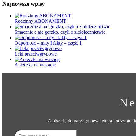
Najnowsze wpisy
Rodzinny ABONAMENT
Smacznie a nie gorzko, czyli o ziołolecznictwie
Odporność – mity I fakty – część 1
Leki przeciwgrypowe
Apteczka na wakacje
Ne
Zapisz się do naszego newslettera i otrzymuj