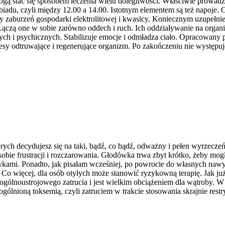
ą stać się sposobem leczenia wielu dolegliwości. Właściwie prowad
adu, czyli między 12.00 a 14.00. Istotnym elementem są też napoje. Cz
zaburzeń gospodarki elektrolitowej i kwasicy. Koniecznym uzupełnie
ączą one w sobie zarówno oddech i ruch. Ich oddziaływanie na organi
ch i psychicznych. Stabilizuje emocje i odmładza ciało. Opracowany 
y odtruwające i regenerujące organizm. Po zakończeniu nie występuje e
ch decydujesz się na taki, bądź, co bądź, odważny i pełen wyrzeczeń 
sz sobie frustracji i rozczarowania. Głodówka trwa zbyt krótko, żeby m
ykami. Ponadto, jak pisałam wcześniej, po powrocie do własnych nawyk
Co więcej, dla osób otyłych może stanowić ryzykowną terapię. Jak ju
o ogólnoustrojowego zatrucia i jest wielkim obciążeniem dla wątroby. 
nioną toksemią, czyli zatruciem w trakcie stosowania skrajnie rest