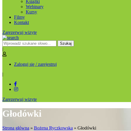
Książki
Webinary
Kursy
Filmy
Kontakt
Zarezerwuj wizytę
Szukaj
|
Zaloguj się / zarejestruj
|
Zarezerwuj wizytę
Głodówki
Strona główna
»
Bożena Ryczkowska
»
Głodówki