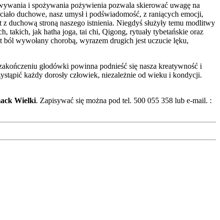
towywania i spożywania pożywienia pozwala skierować uwagę na
 a ciało duchowe, nasz umysł i podświadomość, z raniących emocji,
 z duchową stroną naszego istnienia. Niegdyś służyły temu modlitwy
 takich, jak hatha joga, tai chi, Qigong, rytuały tybetańskie oraz
st ból wywołany chorobą, wyrazem drugich jest uczucie lęku,
akończeniu głodówki powinna podnieść się nasza kreatywność i
stąpić każdy dorosły człowiek, niezależnie od wieku i kondycji.
ack Wielki
. Zapisywać się można pod tel. 500 055 358 lub e-mail. :