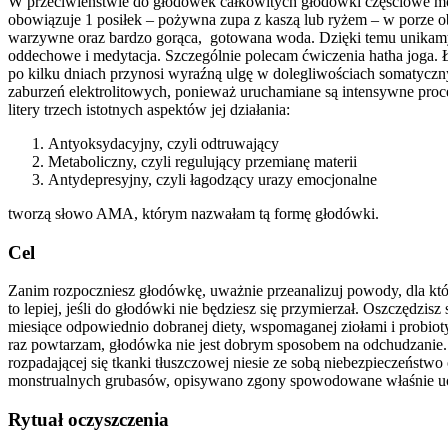
W przeciwieństwie do głodówek całkowitych głodówki częściowe mog
obowiązuje 1 posiłek – pożywna zupa z kaszą lub ryżem – w porze obi
warzywne oraz bardzo gorąca, gotowana woda. Dzięki temu unikamy 
oddechowe i medytacja. Szczególnie polecam ćwiczenia hatha joga. Ł
po kilku dniach przynosi wyraźną ulgę w dolegliwościach somatyczny
zaburzeń elektrolitowych, ponieważ uruchamiane są intensywne proces
litery trzech istotnych aspektów jej działania:
Antyoksydacyjny
, czyli odtruwający
Metaboliczny
, czyli regulujący przemianę materii
Antydepresyjny
, czyli łagodzący urazy emocjonalne
tworzą słowo
AMA
, którym nazwałam tą formę głodówki.
Cel
Zanim rozpoczniesz głodówkę, uważnie przeanalizuj powody, dla który
to lepiej, jeśli do głodówki nie będziesz się przymierzał. Oszczędzi
miesiące odpowiednio dobranej diety, wspomaganej ziołami i probiot
raz powtarzam, głodówka nie jest dobrym sposobem na odchudzanie. 
rozpadającej się tkanki tłuszczowej niesie ze sobą niebezpieczeństw
monstrualnych grubasów, opisywano zgony spowodowane właśnie uogól
Rytuał oczyszczenia