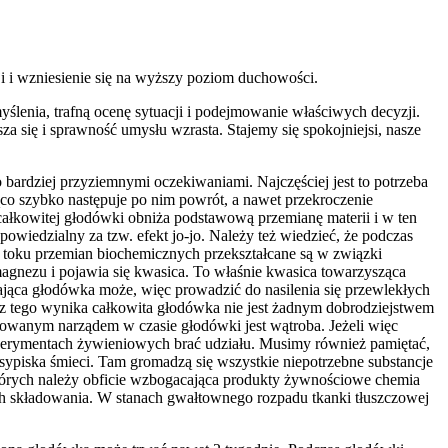
ji i wzniesienie się na wyższy poziom duchowości.
yślenia, trafną ocenę sytuacji i podejmowanie właściwych decyzji.
za się i sprawność umysłu wzrasta. Stajemy się spokojniejsi, nasze
 bardziej przyziemnymi oczekiwaniami. Najczęściej jest to potrzeba
ąco szybko następuje po nim powrót, a nawet przekroczenie
całkowitej głodówki obniża podstawową przemianę materii i w ten
powiedzialny za tzw. efekt jo-jo. Należy też wiedzieć, że podczas
 w toku przemian biochemicznych przekształcane są w związki
 magnezu i pojawia się kwasica. To właśnie kwasica towarzysząca
wająca głodówka może, więc prowadzić do nasilenia się przewlekłych
k z tego wynika całkowita głodówka nie jest żadnym dobrodziejstwem
towanym narządem w czasie głodówki jest wątroba. Jeżeli więc
perymentach żywieniowych brać udziału. Musimy również pamiętać,
ypiska śmieci. Tam gromadzą się wszystkie niepotrzebne substancje
których należy obficie wzbogacająca produkty żywnościowe chemia
ch składowania. W stanach gwałtownego rozpadu tkanki tłuszczowej