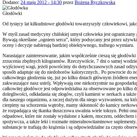
Dodano:
24 maja 2012 - 14:30
przez
Bożena Ryczkowska
Głodówki
Od tysięcy lat kilkudniowe głodówki towarzyszyły człowiekowi, jako
W myśl zasad medycyny chińskiej umysł człowieka jest ograniczany pr
Bywają określane „ogniem serca”, który podsycany jest przez używki i
oceny i decyzje nabierają bardziej obiektywnego, trafnego wymiaru.
Narastające zainteresowanie, jakim współcześnie cieszą się głodówki
zrzucenia zbędnych kilogramów. Rzeczywiście, 7 dni o samej wodzie 
wyjściowej wagi, jeżeli powrócimy do dotychczasowych zasad odżywia
sposób adaptuje się do niedoborów kalorycznych.. Po powrocie do norm
całkowitego głodzenia się, już po kilku dniach głównym źródłem ener
zakwaszające nasz ustrój. Wpływają one niekorzystnie na gospodarkę 
całkowitej głodówce jest odpowiedzialna za obserwowane po kilku dni
dolegliwości, odkładania się złogów, czyli kamieni w nerkach a tak
dla naszego organizmu, a raczej dużym dla niego wyzwaniem, na któ
cierpimy na schorzenia wątroby, mamy skłonność do kamicy nerkowe
że rozpadająca się tkanka tłuszczowa uwalnia wiele toksyn. Pełni 
odpadowe, które nie zostały wydalone z kałem, moczem, oddechem i 
spożywcza, a także leki i rozmaite mineralnowitaminowe suplementy
substancje te trafiają do krążenia i są odpowiedzialne za często obs