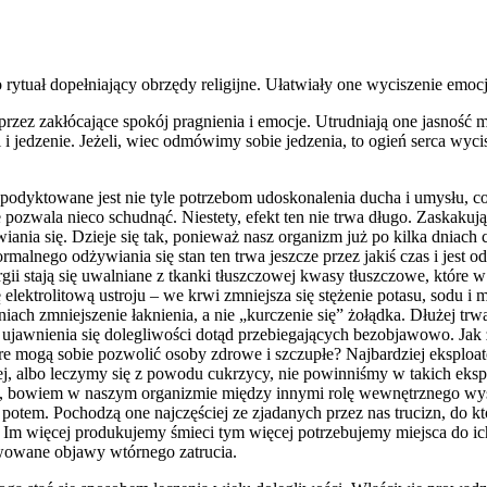
 rytuał
dopełniający obrzędy religijne. Ułatwiały one wyciszenie emoc
zez zakłócające spokój pragnienia i emocje. Utrudniają one jasność m
 jedzenie. Jeżeli, wiec odmówimy sobie jedzenia, to ogień serca wycis
 podyktowane jest nie tyle potrzebom udoskonalenia ducha i umysłu, co
pozwala nieco schudnąć. Niestety, efekt ten nie trwa długo. Zaskakuj
nia się. Dzieje się tak, ponieważ nasz organizm już po kilka dniach 
alnego odżywiania się stan ten trwa jeszcze przez jakiś czas i jest od
gii stają się uwalniane z tkanki tłuszczowej kwasy tłuszczowe, które
elektrolitową ustroju – we krwi zmniejsza się stężenie potasu, sodu i
ach zmniejszenie łaknienia, a nie „kurczenie się” żołądka. Dłużej tr
że ujawnienia się dolegliwości dotąd przebiegających bezobjawowo. Ja
re mogą sobie pozwolić osoby zdrowe i szczupłe? Najbardziej eksploa
j, albo leczymy się z powodu cukrzycy, nie powinniśmy w takich eks
ona, bowiem w naszym organizmie między innymi rolę wewnętrznego wys
potem. Pochodzą one najczęściej ze zjadanych przez nas trucizn, do 
. Im więcej produkujemy śmieci tym więcej potrzebujemy miejsca do i
erwowane objawy wtórnego zatrucia.