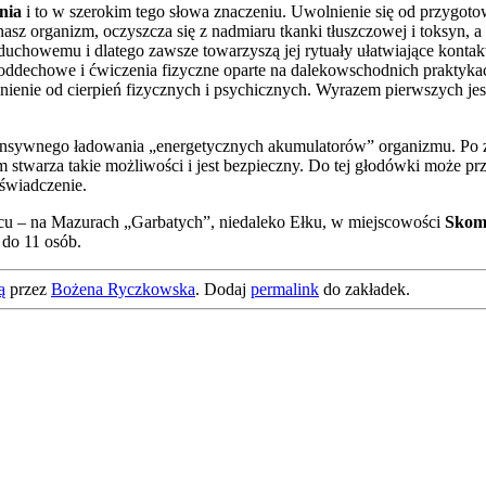
nia
i to w szerokim tego słowa znaczeniu. Uwolnienie się od przygo
 nasz organizm, oczyszcza się z nadmiaru tkanki tłuszczowej i toksyn,
chowemu i dlatego zawsze towarzyszą jej rytuały ułatwiające kontakt
a oddechowe i ćwiczenia fizyczne oparte na dalekowschodnich praktykach,
lnienie od cierpień fizycznych i psychicznych. Wyrazem pierwszych je
ensywnego ładowania „energetycznych akumulatorów” organizmu. Po z
stwarza takie możliwości i jest bezpieczny. Do tej głodówki może przy
świadczenie.
ącu – na Mazurach „Garbatych”, niedaleko Ełku, w miejscowości
Skom
 do 11 osób.
ą
przez
Bożena Ryczkowska
. Dodaj
permalink
do zakładek.