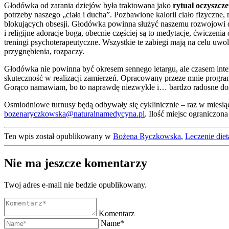
Głodówka od zarania dziejów była traktowana jako
rytuał oczyszcze
potrzeby naszego „ciała i ducha”. Pozbawione kalorii ciało fizyczne,
blokujących obsesji. Głodówka powinna służyć naszemu rozwojowi du
i religijne adoracje boga, obecnie częściej są to medytacje, ćwiczeni
treningi psychoterapeutyczne. Wszystkie te zabiegi mają na celu uwo
przygnębienia, rozpaczy.
Głodówka nie powinna być okresem sennego letargu, ale czasem int
skuteczność w realizacji zamierzeń. Opracowany przeze mnie program 
Gorąco namawiam, bo to naprawdę niezwykłe i… bardzo radosne do
Osmiodniowe turnusy będą odbywały się cyklinicznie – raz w miesi
bozenaryczkowska@naturalnamedycyna.pl
. Ilość miejsc ograniczona
Ten wpis został opublikowany w
Bożena Ryczkowska
,
Leczenie diet
Nie ma jeszcze komentarzy
Twoj adres e-mail nie bedzie opublikowany.
Komentarz
Name*