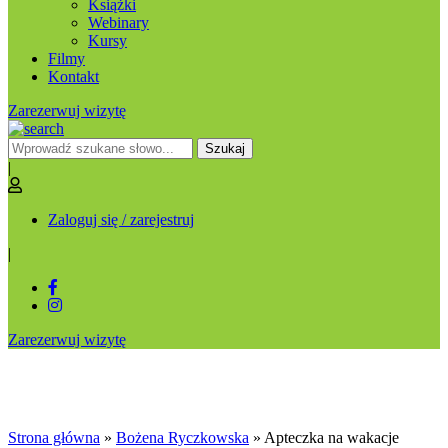
Książki
Webinary
Kursy
Filmy
Kontakt
Zarezerwuj wizytę
Szukaj
|
Zaloguj się / zarejestruj
|
Zarezerwuj wizytę
Apteczka na wakacje
Strona główna
»
Bożena Ryczkowska
»
Apteczka na wakacje