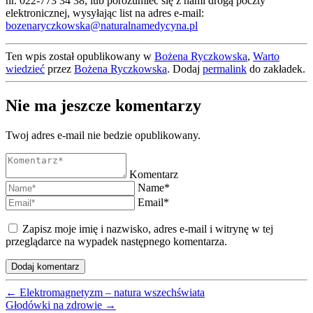
nr. 022-773 34 38, lub porozumieć się z nami drogą poczty
elektronicznej, wysyłając list na adres e-mail:
bozenaryczkowska@naturalnamedycyna.pl
Ten wpis został opublikowany w
Bożena Ryczkowska
,
Warto
wiedzieć
przez
Bożena Ryczkowska
. Dodaj
permalink
do zakładek.
Nie ma jeszcze komentarzy
Twoj adres e-mail nie bedzie opublikowany.
Komentarz
Name*
Email*
Zapisz moje imię i nazwisko, adres e-mail i witrynę w tej
przeglądarce na wypadek następnego komentarza.
←
Elektromagnetyzm – natura wszechświata
Głodówki na zdrowie
→