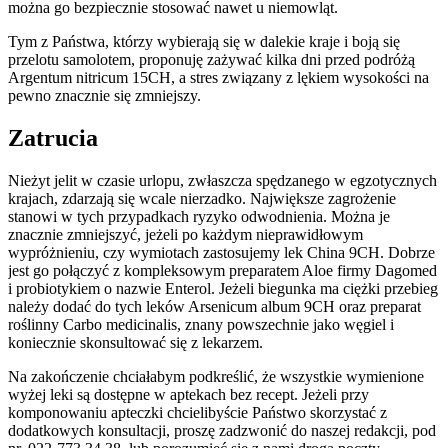
można go bezpiecznie stosować nawet u niemowląt.
Tym z Państwa, którzy wybierają się w dalekie kraje i boją się
przelotu samolotem, proponuję zażywać kilka dni przed podróżą
Argentum nitricum 15CH, a stres związany z lękiem wysokości na
pewno znacznie się zmniejszy.
Zatrucia
Nieżyt jelit w czasie urlopu, zwłaszcza spędzanego w egzotycznych
krajach, zdarzają się wcale nierzadko. Największe zagrożenie
stanowi w tych przypadkach ryzyko odwodnienia. Można je
znacznie zmniejszyć, jeżeli po każdym nieprawidłowym
wypróżnieniu, czy wymiotach zastosujemy lek China 9CH. Dobrze
jest go połączyć z kompleksowym preparatem Aloe firmy Dagomed
i probiotykiem o nazwie Enterol. Jeżeli biegunka ma ciężki przebieg
należy dodać do tych leków Arsenicum album 9CH oraz preparat
roślinny Carbo medicinalis, znany powszechnie jako węgiel i
koniecznie skonsultować się z lekarzem.
Na zakończenie chciałabym podkreślić, że wszystkie wymienione
wyżej leki są dostępne w aptekach bez recept. Jeżeli przy
komponowaniu apteczki chcielibyście Państwo skorzystać z
dodatkowych konsultacji, proszę zadzwonić do naszej redakcji, pod