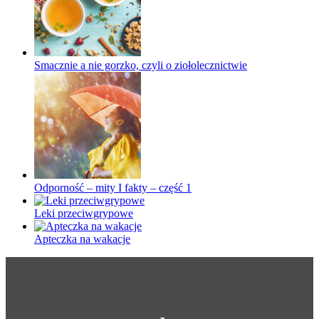
Smacznie a nie gorzko, czyli o ziołolecznictwie
Odporność – mity I fakty – część 1
Leki przeciwgrypowe
Apteczka na wakacje