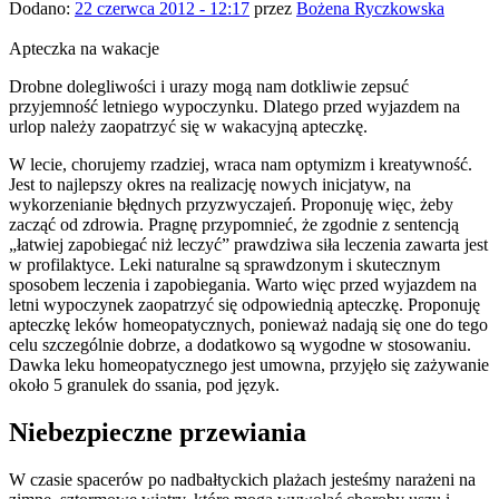
Dodano:
22 czerwca 2012 - 12:17
przez
Bożena Ryczkowska
Apteczka na wakacje
Drobne dolegliwości i urazy mogą nam dotkliwie zepsuć
przyjemność letniego wypoczynku.
Dlatego przed wyjazdem na
urlop należy zaopatrzyć się w wakacyjną apteczkę.
W lecie, chorujemy rzadziej, wraca nam optymizm i kreatywność.
Jest to najlepszy okres na realizację nowych inicjatyw, na
wykorzenianie błędnych przyzwyczajeń. Proponuję więc, żeby
zacząć od zdrowia. Pragnę przypomnieć, że zgodnie z sentencją
„łatwiej zapobiegać niż leczyć” prawdziwa siła leczenia zawarta jest
w profilaktyce. Leki naturalne są sprawdzonym i skutecznym
sposobem leczenia i zapobiegania. Warto więc przed wyjazdem na
letni wypoczynek zaopatrzyć się odpowiednią apteczkę. Proponuję
apteczkę leków homeopatycznych, ponieważ nadają się one do tego
celu szczególnie dobrze, a dodatkowo są wygodne w stosowaniu.
Dawka leku homeopatycznego jest umowna, przyjęło się zażywanie
około 5 granulek do ssania, pod język.
Niebezpieczne przewiania
W czasie spacerów po nadbałtyckich plażach jesteśmy narażeni na