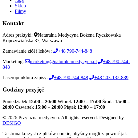
Joga
Sklep
Filmy
Kontakt
Adres praktyki:
Naturalna Medycyna Bożena Ryczkowska
Koprzywiańska 37, Warszawa
Zamawianie ziół i leków:
+48 790-744-848
Marketing:
marketing@naturalnamedycyna.pl
+48 790-744-
848
Laseropunktura zapisy:
+48 790-744-848
+48 503-132-839
Godziny przyjęć
Poniedziałek
15:00 – 20:00
Wtorek
12:00 – 17:00
Środa
15:00 –
20:00
Czwartek
15:00 – 20:00
Piątek
12:00 – 17:00
© 2026 Przyjazna medycyna. All rights reserved. Designed by
DESIGO
Ta strona korzysta z plików cookie, abyśmy mogli zapewnić jak