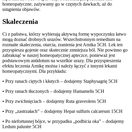
homeopatyczne, zażywamy go w częstych dawkach, aż do
ustąpienia objawów.
Skaleczenia
Ci z państwa, którzy wybierają aktywną formę wypoczynku łatwo
mogą doznać drobnych urazów. Wszechstronnym remedium na
rozmaite skaleczenia, otarcia, zranienia jest Arnika 5CH. Lek ten
przyspiesza gojenie oraz skutecznie zmniejsza ból. Nie powinno go
zabraknąć w naszej homeopatycznej apteczce, ponieważ jest
podstawowym antidotum na wszelkie urazy. Dla przyspieszenia
efektu leczenia Arnikę można i należy łączyć z innymi lekami
homeopatycznymi. Dla przykładu:
• Przy ranach ciętych i kłutych – dodajemy Staphysagrię 5CH
• Przy ranach tłuczonych – dodajemy Hamamelis 5CH
• Przy zwichnięciach – dodajemy Ruta graveolens 5CH
• Przy „zastrzałach” – dodajemy Hepar sulfuris calcareum 15CH
• Po niefortunnej bójce, w przypadku „podbicia oka” – dodajemy
Ledum palustre 5CH