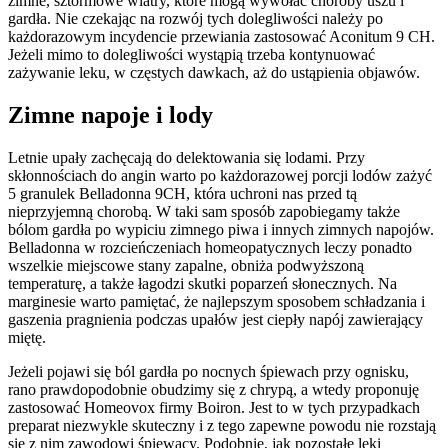
zimne, sztormowe wiatry, które mogą wywołać choroby uszu i
gardła. Nie czekając na rozwój tych dolegliwości należy po
każdorazowym incydencie przewiania zastosować Aconitum 9 CH.
Jeżeli mimo to dolegliwości wystąpią trzeba kontynuować
zażywanie leku, w częstych dawkach, aż do ustąpienia objawów.
Zimne napoje i lody
Letnie upały zachęcają do delektowania się lodami. Przy
skłonnościach do angin warto po każdorazowej porcji lodów zażyć
5 granulek Belladonna 9CH, która uchroni nas przed tą
nieprzyjemną chorobą. W taki sam sposób zapobiegamy także
bólom gardła po wypiciu zimnego piwa i innych zimnych napojów.
Belladonna w rozcieńczeniach homeopatycznych leczy ponadto
wszelkie miejscowe stany zapalne, obniża podwyższoną
temperaturę, a także łagodzi skutki poparzeń słonecznych. Na
marginesie warto pamiętać, że najlepszym sposobem schładzania i
gaszenia pragnienia podczas upałów jest ciepły napój zawierający
miętę.
Jeżeli pojawi się ból gardła po nocnych śpiewach przy ognisku,
rano prawdopodobnie obudzimy się z chrypą, a wtedy proponuję
zastosować Homeovox firmy Boiron. Jest to w tych przypadkach
preparat niezwykle skuteczny i z tego zapewne powodu nie rozstają
się z nim zawodowi śpiewacy. Podobnie, jak pozostałe leki