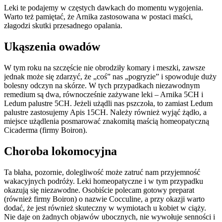
Leki te podajemy w częstych dawkach do momentu wygojenia.
Warto też pamiętać, że Arnika zastosowana w postaci maści,
złagodzi skutki przesadnego opalania.
Ukąszenia owadów
W tym roku na szczęście nie obrodziły komary i meszki, zawsze
jednak może się zdarzyć, że „coś” nas „pogryzie” i spowoduje duży
bolesny odczyn na skórze. W tych przypadkach niezawodnym
remedium są dwa, równocześnie zażywane leki – Arnika 5CH i
Ledum palustre 5CH. Jeżeli użądli nas pszczoła, to zamiast Ledum
palustre zastosujemy Apis 15CH. Należy również wyjąć żądło, a
miejsce użądlenia posmarować znakomitą maścią homeopatyczną
Cicaderma (firmy Boiron).
Choroba lokomocyjna
Ta błaha, pozornie, dolegliwość może zatruć nam przyjemność
wakacyjnych podróży. Leki homeopatyczne i w tym przypadku
okazują się niezawodne. Osobiście polecam gotowy preparat
(również firmy Boiron) o nazwie Cocculine, a przy okazji warto
dodać, że jest również skuteczny w wymiotach u kobiet w ciąży.
Nie daje on żadnych objawów ubocznych, nie wywołuje senności i