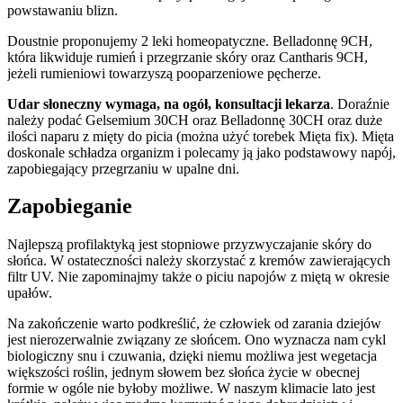
powstawaniu blizn.
Doustnie proponujemy 2 leki homeopatyczne. Belladonnę 9CH,
która likwiduje rumień i przegrzanie skóry oraz Cantharis 9CH,
jeżeli rumieniowi towarzyszą pooparzeniowe pęcherze.
Udar słoneczny wymaga, na ogół, konsultacji lekarza
. Doraźnie
należy podać Gelsemium 30CH oraz Belladonnę 30CH oraz duże
ilości naparu z mięty do picia (można użyć torebek Mięta fix). Mięta
doskonale schładza organizm i polecamy ją jako podstawowy napój,
zapobiegający przegrzaniu w upalne dni.
Zapobieganie
Najlepszą profilaktyką jest stopniowe przyzwyczajanie skóry do
słońca. W ostateczności należy skorzystać z kremów zawierających
filtr UV. Nie zapominajmy także o piciu napojów z miętą w okresie
upałów.
Na zakończenie warto podkreślić, że człowiek od zarania dziejów
jest nierozerwalnie związany ze słońcem. Ono wyznacza nam cykl
biologiczny snu i czuwania, dzięki niemu możliwa jest wegetacja
większości roślin, jednym słowem bez słońca życie w obecnej
formie w ogóle nie byłoby możliwe. W naszym klimacie lato jest