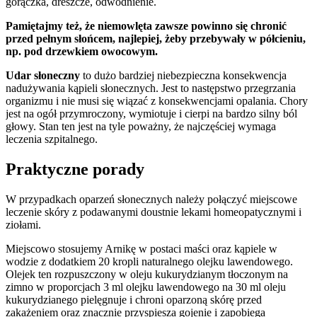
gorączka, dreszcze, odwodnienie.
Pamiętajmy też, że niemowlęta zawsze powinno się chronić
przed pełnym słońcem, najlepiej, żeby przebywały w półcieniu,
np. pod drzewkiem owocowym.
Udar słoneczny
to dużo bardziej niebezpieczna konsekwencja
nadużywania kąpieli słonecznych. Jest to następstwo przegrzania
organizmu i nie musi się wiązać z konsekwencjami opalania. Chory
jest na ogół przymroczony, wymiotuje i cierpi na bardzo silny ból
głowy. Stan ten jest na tyle poważny, że najczęściej wymaga
leczenia szpitalnego.
Praktyczne porady
W przypadkach oparzeń słonecznych należy połączyć miejscowe
leczenie skóry z podawanymi doustnie lekami homeopatycznymi i
ziołami.
Miejscowo stosujemy Arnikę w postaci maści oraz kąpiele w
wodzie z dodatkiem 20 kropli naturalnego olejku lawendowego.
Olejek ten rozpuszczony w oleju kukurydzianym tłoczonym na
zimno w proporcjach 3 ml olejku lawendowego na 30 ml oleju
kukurydzianego pielęgnuje i chroni oparzoną skórę przed
zakażeniem oraz znacznie przyspiesza gojenie i zapobiega