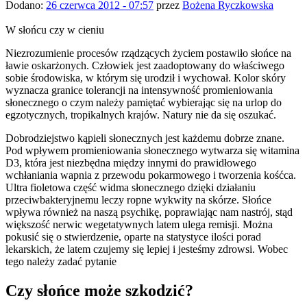
Dodano:
26 czerwca 2012 - 07:57
przez
Bożena Ryczkowska
W słońcu czy w cieniu
Niezrozumienie procesów rządzących życiem postawiło słońce na
ławie oskarżonych. Człowiek
jest zaadoptowany do właściwego
sobie środowiska, w którym się urodził i wychował. Kolor skóry
wyznacza granice tolerancji na intensywność promieniowania
słonecznego o czym należy pamiętać wybierając się na urlop do
egzotycznych, tropikalnych krajów. Natury nie da się oszukać.
Dobrodziejstwo kąpieli słonecznych jest każdemu dobrze znane.
Pod wpływem promieniowania słonecznego wytwarza się witamina
D3, która jest niezbędna między innymi do prawidłowego
wchłaniania wapnia z przewodu pokarmowego i tworzenia kośćca.
Ultra fioletowa część widma słonecznego dzięki działaniu
przeciwbakteryjnemu leczy ropne wykwity na skórze. Słońce
wpływa również na naszą psychikę, poprawiając nam nastrój, stąd
większość nerwic wegetatywnych latem ulega remisji. Można
pokusić się o stwierdzenie, oparte na statystyce ilości porad
lekarskich, że latem czujemy się lepiej i jesteśmy zdrowsi. Wobec
tego należy zadać pytanie
Czy słońce może szkodzić?