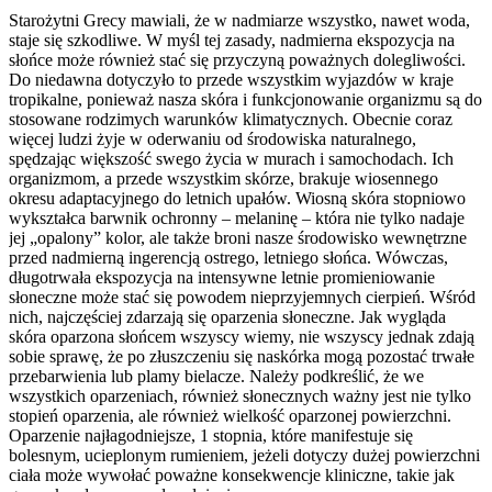
Starożytni Grecy mawiali, że w nadmiarze wszystko, nawet woda,
staje się szkodliwe. W myśl tej zasady, nadmierna ekspozycja na
słońce może również stać się przyczyną poważnych dolegliwości.
Do niedawna dotyczyło to przede wszystkim wyjazdów w kraje
tropikalne, ponieważ nasza skóra i funkcjonowanie organizmu są do
stosowane rodzimych warunków klimatycznych. Obecnie coraz
więcej ludzi żyje w oderwaniu od środowiska naturalnego,
spędzając większość swego życia w murach i samochodach. Ich
organizmom, a przede wszystkim skórze, brakuje wiosennego
okresu adaptacyjnego do letnich upałów. Wiosną skóra stopniowo
wykształca barwnik ochronny – melaninę – która nie tylko nadaje
jej „opalony” kolor, ale także broni nasze środowisko wewnętrzne
przed nadmierną ingerencją ostrego, letniego słońca. Wówczas,
długotrwała ekspozycja na intensywne letnie promieniowanie
słoneczne może stać się powodem nieprzyjemnych cierpień. Wśród
nich, najczęściej zdarzają się oparzenia słoneczne. Jak wygląda
skóra oparzona słońcem wszyscy wiemy, nie wszyscy jednak zdają
sobie sprawę, że po złuszczeniu się naskórka mogą pozostać trwałe
przebarwienia lub plamy bielacze. Należy podkreślić, że we
wszystkich oparzeniach, również słonecznych ważny jest nie tylko
stopień oparzenia, ale również wielkość oparzonej powierzchni.
Oparzenie najłagodniejsze, 1 stopnia, które manifestuje się
bolesnym, ucieplonym rumieniem, jeżeli dotyczy dużej powierzchni
ciała może wywołać poważne konsekwencje kliniczne, takie jak