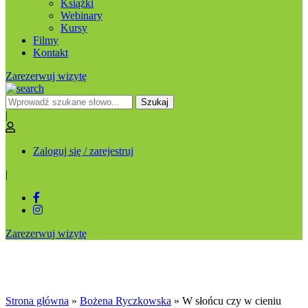
Książki
Webinary
Kursy
Filmy
Kontakt
Zarezerwuj wizytę
Szukaj
|
Zaloguj się / zarejestruj
|
Zarezerwuj wizytę
W słońcu czy w cieniu
Strona główna
»
Bożena Ryczkowska
»
W słońcu czy w cieniu