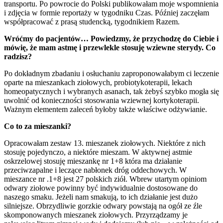
transportu. Po powrocie do Polski publikowałam moje wspomnienia
i zdjęcia w formie reportaży w tygodniku Czas. Później zaczęłam
współpracować z prasą studencką, tygodnikiem Razem.
Wróćmy do pacjentów… Powiedzmy, że przychodzę do Ciebie i
mówię, że mam astmę i przewlekle stosuję wziewne sterydy. Co
radzisz?
Po dokładnym zbadaniu i osłuchaniu zaproponowałabym ci leczenie
oparte na mieszankach ziołowych, probiotykoterapii, lekach
homeopatycznych i wybranych asanach, tak żebyś szybko mogła się
uwolnić od konieczności stosowania wziewnej kortykoterapii.
Ważnym elementem zaleceń byłoby także właściwe odżywianie.
Co to za mieszanki?
Opracowałam zestaw 13. mieszanek ziołowych. Niektóre z nich
stosuję pojedynczo, a niektóre mieszam. W aktywnej astmie
oskrzelowej stosuję mieszankę nr 1+8 która ma działanie
przeciwzapalne i leczące nabłonek dróg oddechowych. W
mieszance nr .1+8 jest 27 polskich ziół. Wbrew utartym opiniom
odwary ziołowe powinny być indywidualnie dostosowane do
naszego smaku. Jeżeli nam smakują, to ich działanie jest dużo
silniejsze. Obrzydliwie gorzkie odwary powstają na ogół ze źle
skomponowanych mieszanek ziołowych. Przyrządzamy je