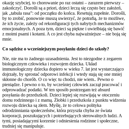
okazję szybciej, to chorowanie po raz ostatni – zarazem pierwszy –
zakończyć. Dorośli są a priori, dzieci leczą się często bez założeń,
jak „tabula rasa”: od początku do końca. Resetują zupełnie. Dorośli,
by to zrobić, ponownie muszą uwierzyć, że potrafią, że to możliwe,
że ich życie, zależy od rekonfiguracji tych nabytych mechanizmów
emocjonalnych. A poza tym, dzieci są piękne i uwielbiają się bawić
z moimi psami i kotami. A co jest chyba najważniejsze – nie boją się
mnie.
Co sądzisz o wcześniejszym posyłaniu dzieci do szkoły?
Nie, nie ma to żadnego uzasadnienia. Jest to niezgodne z zegarem
biologicznym człowieka i rozwojem dziecka. Układ
immunologiczny dziecka dopiero w wieku 7. lat jest wystarczająco
dojrzały, by sprostać odporowi infekcji i wtedy stają się one mniej
skłonne do chorób. O co więc tu chodzi, nie wiem.. Pewno o
pieniądze. I pewno o to, by wcześniej człowiek zaczął pracować i
odprowadzać podatki. W ten sposób postrzegam też absurd
posyłania do przedszkoli. Dzieci lepiej się rozwijają w otoczeniu
domu rodzinnego i z mamą. Żłobki i przedszkola z punktu widzenia
rozwoju dziecka są złem. Myślę, że to celowa polityka
odrodzinniania społeczeństw, która przyszła chyba ze świata
korporacji, poszukujących i potrzebujących sterowalnych ludzi. A
tymi, posiadającymi korzenie i odniesienia rodzinne i społeczne,
trudniej się manipuluje.