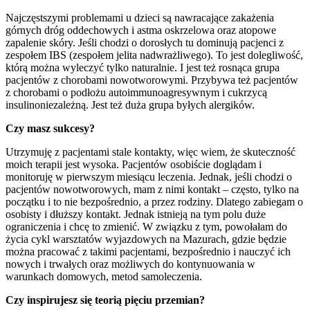
Najczęstszymi problemami u dzieci są nawracające zakażenia
górnych dróg oddechowych i astma oskrzelowa oraz atopowe
zapalenie skóry. Jeśli chodzi o dorosłych tu dominują pacjenci z
zespołem IBS (zespołem jelita nadwrażliwego). To jest dolegliwość,
którą można wyleczyć tylko naturalnie. I jest też rosnąca grupa
pacjentów z chorobami nowotworowymi. Przybywa też pacjentów
z chorobami o podłożu autoimmunoagresywnym i cukrzycą
insulinoniezależną. Jest też duża grupa byłych alergików.
Czy masz sukcesy?
Utrzymuję z pacjentami stale kontakty, więc wiem, że skuteczność
moich terapii jest wysoka. Pacjentów osobiście doglądam i
monitoruję w pierwszym miesiącu leczenia. Jednak, jeśli chodzi o
pacjentów nowotworowych, mam z nimi kontakt – często, tylko na
początku i to nie bezpośrednio, a przez rodziny. Dlatego zabiegam o
osobisty i dłuższy kontakt. Jednak istnieją na tym polu duże
ograniczenia i chcę to zmienić. W związku z tym, powołałam do
życia cykl warsztatów wyjazdowych na Mazurach, gdzie będzie
można pracować z takimi pacjentami, bezpośrednio i nauczyć ich
nowych i trwałych oraz możliwych do kontynuowania w
warunkach domowych, metod samoleczenia.
Czy inspirujesz się teorią pięciu przemian?