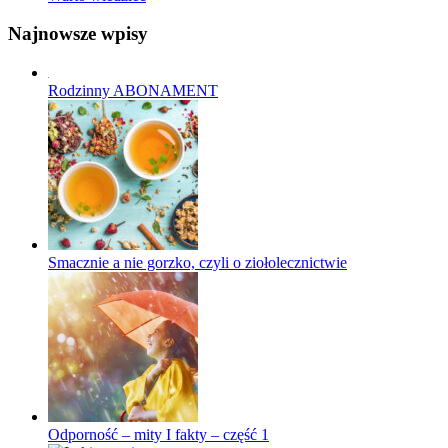
Najnowsze wpisy
Rodzinny ABONAMENT
Smacznie a nie gorzko, czyli o ziołolecznictwie
Odporność – mity I fakty – część 1