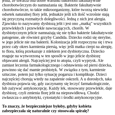
jelita, że stwarza ona dobre warunki bakteriom fakultatywnie
chorobotwórczym do namnażania się. Bakterie fakultatywnie
chorobotwórcze, to takie mikroorganizmy, które tworzą niewielki
odsetek naturalnej flory jelit, jednakże jeśli ich ilość wzrośnie stają
się przyczyną rozmaitych dolegliwości. Jedną z nich jest alergia.
Zjawisko to nazywamy dysbiozą jelit i jest ono „matką” wszystkich
przewlekłych i przewlekle nawracających, chorób. W
dysbiotycznym jelicie namnażają się nie tylko bakterie fakultatywnie
patogenne, ale również grzyby Candida. Dziecko rodzi się sterylne,
w jego jelicie nie ma bakterii. Kolonizacja jelit rozpoczyna się i trwa
przez cały okres karmienia piersią, więc jeśli matka cierpi na alergię,
to flora, którą przekazuje z mlekiem jest dysbiotyczna. Dziecko
reaguje na wytworzoną w ten sposób w jego jelicie dysbiozę
objawami alergii. Najczęściej jest to atopia, czyli wyprysk. Ale
zamiast leczenia farmakologicznego i odstawienia od piersi dziecka,
powinno się dać mamie probiotyk. W związku z tym, karmienie
sztuczne, potem już tylko sytuację pogarsza i komplikuje. Dzieci
najczęściej chorują wtedy na zapalenie oskrzeli. A u dorosłych, taka
dysbioza pojawia się, gdy zaczynamy się leczyć farmakologicznie,
lub zażywać antykoncepcję. Każdy lek, stosowany przewlekle, daje
dysbiozę, czyli zmienia florę jelit na nieprawidłową. Chodzi
zwłaszcza o antybiotyki, cytostatyki i środki antykoncepcyjne.
To znaczy, że bezpieczniejsze byłoby, gdyby kobieta
zabezpieczała się naturalnie czy stosowała spiralę?