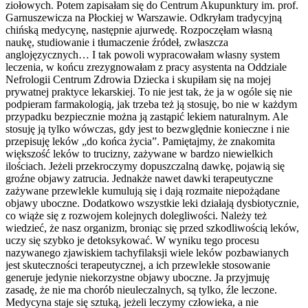
ziołowych. Potem zapisałam się do Centrum Akupunktury im. prof.
Garnuszewicza na Płockiej w Warszawie. Odkryłam tradycyjną
chińską medycynę, następnie ajurwedę. Rozpoczęłam własną
naukę, studiowanie i tłumaczenie źródeł, zwłaszcza
anglojęzycznych… I tak powoli wypracowałam własny system
leczenia, w końcu zrezygnowałam z pracy asystenta na Oddziale
Nefrologii Centrum Zdrowia Dziecka i skupiłam się na mojej
prywatnej praktyce lekarskiej. To nie jest tak, że ja w ogóle się nie
podpieram farmakologią, jak trzeba też ją stosuję, bo nie w każdym
przypadku bezpiecznie można ją zastąpić lekiem naturalnym. Ale
stosuję ją tylko wówczas, gdy jest to bezwględnie konieczne i nie
przepisuję leków „do końca życia”. Pamiętajmy, że znakomita
większość leków to trucizny, zażywane w bardzo niewielkich
ilościach. Jeżeli przekroczymy dopuszczalną dawkę, pojawią się
groźne objawy zatrucia. Jednakże nawet dawki terapeutyczne
zażywane przewlekle kumulują się i dają rozmaite niepożądane
objawy uboczne. Dodatkowo wszystkie leki działają dysbiotycznie,
co wiąże się z rozwojem kolejnych dolegliwości. Należy też
wiedzieć, że nasz organizm, broniąc się przed szkodliwością leków,
uczy się szybko je detoksykować. W wyniku tego procesu
nazywanego zjawiskiem tachyfilaksji wiele leków pozbawianych
jest skuteczności terapeutycznej, a ich przewlekłe stosowanie
generuje jedynie niekorzystne objawy uboczne. Ja przyjmuję
zasadę, że nie ma chorób nieuleczalnych, są tylko, źle leczone.
Medycyna staje się sztuką, jeżeli leczymy człowieka, a nie