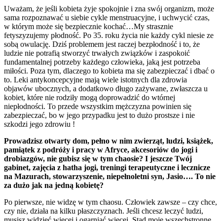
Uważam, że jeśli kobieta żyje spokojnie i zna swój organizm, może
sama rozpoznawać u siebie cykle menstruacyjne, i uchwycić czas,
w którym może się bezpiecznie kochać…My strasznie
fetyszyzujemy płodność. Po 35. roku życia nie każdy cykl niesie ze
sobą owulację. Dziś problemem jest raczej bezpłodność i to, że
ludzie nie potrafią stworzyć trwałych związków i zaspokoić
fundamentalnej potrzeby każdego człowieka, jaką jest potrzeba
miłości. Poza tym, dlaczego to kobieta ma się zabezpieczać i dbać o
to. Leki antykoncepcyjne mają wiele istotnych dla zdrowia
objawów ubocznych, a dodatkowo długo zażywane, zwłaszcza u
kobiet, które nie rodziły mogą doprowadzić do wtórnej
niepłodności. To przede wszystkim mężczyzna powinien się
zabezpieczać, bo w jego przypadku jest to dużo prostsze i nie
szkodzi jego zdrowiu !
Prowadzisz otwarty dom, pełno w nim zwierząt, ludzi, książek,
pamiątek z podróży i pracy w Afryce, akcesoriów do jogi i
drobiazgów, nie gubisz się w tym chaosie? I jeszcze Twój
gabinet, zajęcia z hatha jogi, treningi terapeutyczne i lecznicze
na Mazurach, stowarzyszenie, niepełnoletni syn, Jasio…. To nie
za dużo jak na jedną kobietę?
Po pierwsze, nie widzę w tym chaosu. Człowiek zawsze – czy chce,
czy nie, działa na kilku płaszczyznach. Jeśli chcesz leczyć ludzi,
musisz widzieć więcej i ogarniać więcej. Stąd moje wszechstronne