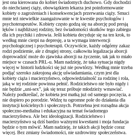
jest ona kierowana do kobiet świadomych duchowo. Gdy dochodzi
do niechcianej ciąży, obowiązkiem lekarza jest poinformowanie
kobiety o zagrożeniach i konsekwencjach przerwania ciąży. Smuci
mnie też niewielkie zaangażowanie w te kwestie psychologów i
psychoterapeutów. Kobiety często godzą się na aborcję pod presją
lęków i najbliższej rodziny, bez świadomości skutków tego zabiegu
dla ich psychiki i zdrowia. Jeśli kobieta decyduje się na ten krok, to
według mnie cierpi na depresję, a ta wymaga interwencji
psychologicznej i psychoterapii. Oczywiście, każdy odgórny zakaz
rodzi podziemie, ale z drugiej strony, całkowita legalizacja aborcji
doprowadzić może do zjawiska aborcji na życzenie, tak jak to miało
miejsce w czasach PRL-u. Mam nadzieję, że taka sytuacja nigdy
więcej w historii ludzkości się już nie powtórzy. Według mnie trzeba
podjąć szeroko zakrojoną akcję uświadamiania, czym jest dla
kobiety ciąża i macierzyństwo, odpowiedzialność za rodzinę i rola,
jaką w tej rodzinie powinna pełnić. Rodzicielstwo nie było nigdy i
nie będzie „uni-sex”, jak się teraz próbuje młodzieży wmawiać.
Należy podkreślać, że kobieta jest matką już od samego poczęcia, a
nie dopiero po porodzie. Widzę tu ogromne pole do działania dla
instytucji kościelnych i społecznych. Potrzebna jest rozsądna akcja
społeczno-medialna i edukacyjna na temat świadomego
macierzyństwa. Ale bez ideologizacji. Rodzicielstwo i
macierzyństwo są dziś bardzo ważnymi kwestiami i moja fundacja
będzie o tym mówić. Mam nadzieję, że takich akcji będzie coraz
więcej. Bez zmiany świadomości, nie uzdrowimy społeczeństwa.