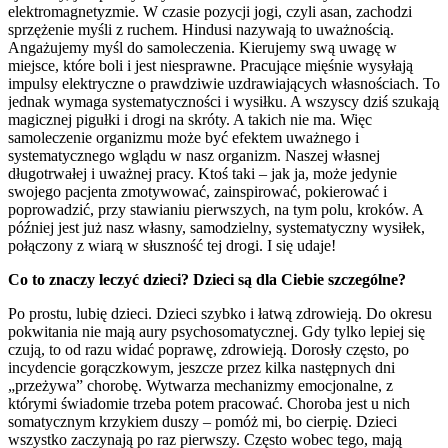
elektromagnetyzmie. W czasie pozycji jogi, czyli asan, zachodzi
sprzężenie myśli z ruchem. Hindusi nazywają to uważnością.
Angażujemy myśl do samoleczenia. Kierujemy swą uwagę w
miejsce, które boli i jest niesprawne. Pracujące mięśnie wysyłają
impulsy elektryczne o prawdziwie uzdrawiających własnościach. To
jednak wymaga systematyczności i wysiłku. A wszyscy dziś szukają
magicznej pigułki i drogi na skróty. A takich nie ma. Więc
samoleczenie organizmu może być efektem uważnego i
systematycznego wglądu w nasz organizm. Naszej własnej
długotrwałej i uważnej pracy. Ktoś taki – jak ja, może jedynie
swojego pacjenta zmotywować, zainspirować, pokierować i
poprowadzić, przy stawianiu pierwszych, na tym polu, kroków. A
później jest już nasz własny, samodzielny, systematyczny wysiłek,
połączony z wiarą w słuszność tej drogi. I się udaje!
Co to znaczy leczyć dzieci? Dzieci są dla Ciebie szczególne?
Po prostu, lubię dzieci. Dzieci szybko i łatwą zdrowieją. Do okresu
pokwitania nie mają aury psychosomatycznej. Gdy tylko lepiej się
czują, to od razu widać poprawę, zdrowieją. Dorosły często, po
incydencie gorączkowym, jeszcze przez kilka następnych dni
„przeżywa” chorobę. Wytwarza mechanizmy emocjonalne, z
którymi świadomie trzeba potem pracować. Choroba jest u nich
somatycznym krzykiem duszy – pomóż mi, bo cierpię. Dzieci
wszystko zaczynają po raz pierwszy. Często wobec tego, mają