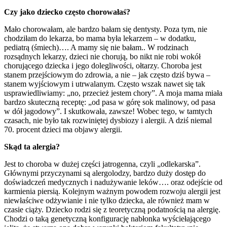
Czy jako dziecko często chorowałaś?
Mało chorowałam, ale bardzo bałam się dentysty. Poza tym, nie
chodziłam do lekarza, bo mama była lekarzem – w dodatku,
pediatrą (śmiech)…. A mamy się nie bałam.. W rodzinach
rozsądnych lekarzy, dzieci nie chorują, bo nikt nie robi wokół
chorującego dziecka i jego dolegliwości, ołtarzy. Choroba jest
stanem przejściowym do zdrowia, a nie – jak często dziś bywa –
stanem wyjściowym i utrwalanym. Często wszak nawet się tak
usprawiedliwiamy: „no, przecież jestem chory”. A moja mama miała
bardzo skuteczną receptę: „od pasa w górę sok malinowy, od pasa
w dół jagodowy”. I skutkowała, zawsze! Wobec tego, w tamtych
czasach, nie było tak rozwiniętej dysbiozy i alergii. A dziś niemal
70. procent dzieci ma objawy alergii.
Skąd ta alergia?
Jest to choroba w dużej części jatrogenna, czyli „odlekarska”.
Głównymi przyczynami są alergolodzy, bardzo duży dostęp do
doświadczeń medycznych i nadużywanie leków…. oraz odejście od
karmienia piersią. Kolejnym ważnym powodem rozwoju alergii jest
niewłaściwe odżywianie i nie tylko dziecka, ale również mam w
czasie ciąży. Dziecko rodzi się z teoretyczną podatnością na alergię.
Chodzi o taką genetyczną konfigurację nabłonka wyściełającego