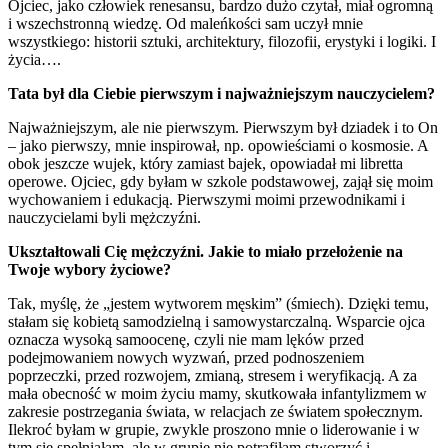
Ojciec, jako człowiek renesansu, bardzo dużo czytał, miał ogromną
i wszechstronną wiedzę. Od maleńkości sam uczył mnie
wszystkiego: historii sztuki, architektury, filozofii, erystyki i logiki. I
życia….
Tata był dla Ciebie pierwszym i najważniejszym nauczycielem?
Najważniejszym, ale nie pierwszym. Pierwszym był dziadek i to On
– jako pierwszy, mnie inspirował, np. opowieściami o kosmosie. A
obok jeszcze wujek, który zamiast bajek, opowiadał mi libretta
operowe. Ojciec, gdy byłam w szkole podstawowej, zajął się moim
wychowaniem i edukacją. Pierwszymi moimi przewodnikami i
nauczycielami byli mężczyźni.
Ukształtowali Cię mężczyźni. Jakie to miało przełożenie na
Twoje wybory życiowe?
Tak, myślę, że „jestem wytworem męskim” (śmiech). Dzięki temu,
stałam się kobietą samodzielną i samowystarczalną. Wsparcie ojca
oznacza wysoką samoocenę, czyli nie mam lęków przed
podejmowaniem nowych wyzwań, przed podnoszeniem
poprzeczki, przed rozwojem, zmianą, stresem i weryfikacją. A za
mała obecność w moim życiu mamy, skutkowała infantylizmem w
zakresie postrzegania świata, w relacjach ze światem społecznym.
Ilekroć byłam w grupie, zwykle proszono mnie o liderowanie i w
tym się spełniałam, ale w grupie nie potrafiłam stworzyć i