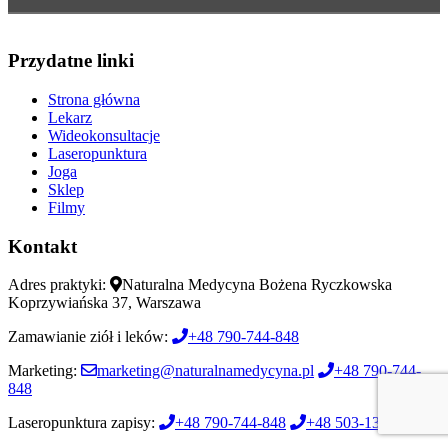
Przydatne linki
Strona główna
Lekarz
Wideokonsultacje
Laseropunktura
Joga
Sklep
Filmy
Kontakt
Adres praktyki:
Naturalna Medycyna Bożena Ryczkowska
Koprzywiańska 37, Warszawa
Zamawianie ziół i leków:
+48 790-744-848
Marketing:
marketing@naturalnamedycyna.pl
+48 790-744-
848
Laseropunktura zapisy:
+48 790-744-848
+48 503-132-839