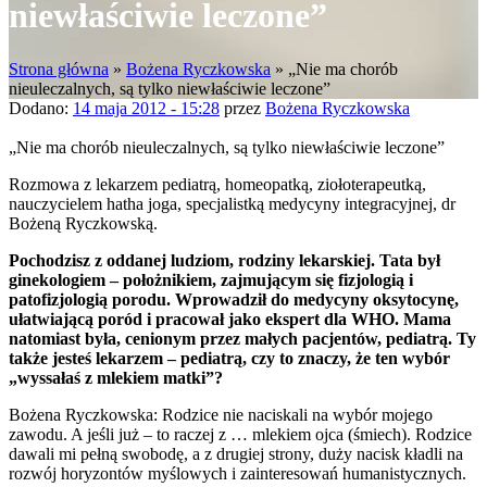
niewłaściwie leczone”
Strona główna
»
Bożena Ryczkowska
»
„Nie ma chorób
nieuleczalnych, są tylko niewłaściwie leczone”
Dodano:
14 maja 2012 - 15:28
przez
Bożena Ryczkowska
„Nie ma chorób nieuleczalnych, są tylko niewłaściwie leczone”
Rozmowa z lekarzem pediatrą, homeopatką, ziołoterapeutką,
nauczycielem hatha joga, specjalistką medycyny integracyjnej, dr
Bożeną Ryczkowską.
Pochodzisz z oddanej ludziom, rodziny lekarskiej. Tata był
ginekologiem – położnikiem, zajmującym się fizjologią i
patofizjologią porodu. Wprowadził do medycyny oksytocynę,
ułatwiającą poród i pracował jako ekspert dla WHO. Mama
natomiast była, cenionym przez małych pacjentów, pediatrą. Ty
także jesteś lekarzem – pediatrą, czy to znaczy, że ten wybór
„wyssałaś z mlekiem matki”?
Bożena Ryczkowska: Rodzice nie naciskali na wybór mojego
zawodu. A jeśli już – to raczej z … mlekiem ojca (śmiech). Rodzice
dawali mi pełną swobodę, a z drugiej strony, duży nacisk kładli na
rozwój horyzontów myślowych i zainteresowań humanistycznych.