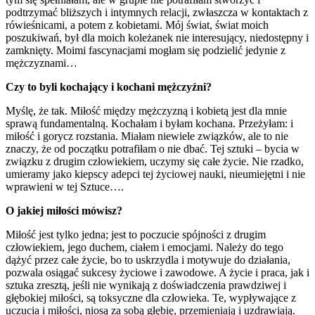
podtrzymać bliższych i intymnych relacji, zwłaszcza w kontaktach z
rówieśnicami, a potem z kobietami. Mój świat, świat moich
poszukiwań, był dla moich koleżanek nie interesujący, niedostępny i
zamknięty. Moimi fascynacjami mogłam się podzielić jedynie z
mężczyznami…
Czy to byli kochający i kochani mężczyźni?
Myślę, że tak. Miłość między mężczyzną i kobietą jest dla mnie
sprawą fundamentalną. Kochałam i byłam kochana. Przeżyłam: i
miłość i gorycz rozstania. Miałam niewiele związków, ale to nie
znaczy, że od początku potrafiłam o nie dbać. Tej sztuki – bycia w
związku z drugim człowiekiem, uczymy się całe życie. Nie rzadko,
umieramy jako kiepscy adepci tej życiowej nauki, nieumiejętni i nie
wprawieni w tej Sztuce….
O jakiej miłości mówisz?
Miłość jest tylko jedna; jest to poczucie spójności z drugim
człowiekiem, jego duchem, ciałem i emocjami. Należy do tego
dążyć przez całe życie, bo to uskrzydla i motywuje do działania,
pozwala osiągać sukcesy życiowe i zawodowe. A życie i praca, jak i
sztuka zresztą, jeśli nie wynikają z doświadczenia prawdziwej i
głębokiej miłości, są toksyczne dla człowieka. Te, wypływające z
uczucia i miłości, niosą za sobą głębię, przemieniają i uzdrawiają.