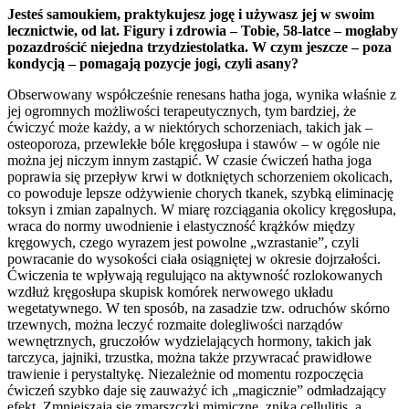
Jesteś samoukiem, praktykujesz jogę i używasz jej w swoim
lecznictwie, od lat. Figury i zdrowia – Tobie, 58-latce – mogłaby
pozazdrościć niejedna trzydziestolatka. W czym jeszcze – poza
kondycją – pomagają pozycje jogi, czyli asany?
Obserwowany współcześnie renesans hatha joga, wynika właśnie z
jej ogromnych możliwości terapeutycznych, tym bardziej, że
ćwiczyć może każdy, a w niektórych schorzeniach, takich jak –
osteoporoza, przewlekłe bóle kręgosłupa i stawów – w ogóle nie
można jej niczym innym zastąpić. W czasie ćwiczeń hatha joga
poprawia się przepływ krwi w dotkniętych schorzeniem okolicach,
co powoduje lepsze odżywienie chorych tkanek, szybką eliminację
toksyn i zmian zapalnych. W miarę rozciągania okolicy kręgosłupa,
wraca do normy uwodnienie i elastyczność krążków między
kręgowych, czego wyrazem jest powolne „wzrastanie”, czyli
powracanie do wysokości ciała osiągniętej w okresie dojrzałości.
Ćwiczenia te wpływają regulująco na aktywność rozlokowanych
wzdłuż kręgosłupa skupisk komórek nerwowego układu
wegetatywnego. W ten sposób, na zasadzie tzw. odruchów skórno
trzewnych, można leczyć rozmaite dolegliwości narządów
wewnętrznych, gruczołów wydzielających hormony, takich jak
tarczyca, jajniki, trzustka, można także przywracać prawidłowe
trawienie i perystaltykę. Niezależnie od momentu rozpoczęcia
ćwiczeń szybko daje się zauważyć ich „magicznie” odmładzający
efekt. Zmniejszają się zmarszczki mimiczne, znika cellulitis, a