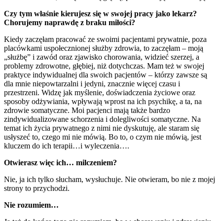
Czy tym właśnie kierujesz się w swojej pracy jako lekarz?
Chorujemy naprawdę z braku miłości?
Kiedy zaczęłam pracować ze swoimi pacjentami prywatnie, poza
placówkami uspołecznionej służby zdrowia, to zaczęłam – moją
„służbę” i zawód oraz zjawisko chorowania, widzieć szerzej, a
problemy zdrowotne, głębiej, niż dotychczas. Mam też w swojej
praktyce indywidualnej dla swoich pacjentów – którzy zawsze są
dla mnie niepowtarzalni i jedyni, znacznie więcej czasu i
przestrzeni. Widzę jak myślenie, doświadczenia życiowe oraz
sposoby odżywiania, wpływają wprost na ich psychikę, a ta, na
zdrowie somatyczne. Moi pacjenci mają także bardzo
zindywidualizowane schorzenia i dolegliwości somatyczne. Na
temat ich życia prywatnego z nimi nie dyskutuję, ale staram się
usłyszeć to, czego mi nie mówią. Bo to, o czym nie mówią, jest
kluczem do ich terapii…i wyleczenia….
Otwierasz więc ich… milczeniem?
Nie, ja ich tylko słucham, wysłuchuje. Nie otwieram, bo nie z mojej
strony to przychodzi.
Nie rozumiem…