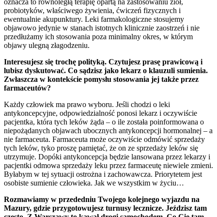
oznacza to równoległą terapię opartą na zastosowaniu ziół,
probiotyków, właściwego żywienia, ćwiczeń fizycznych i
ewentualnie akupunktury. Leki farmakologiczne stosujemy
objawowo jedynie w stanach istotnych klinicznie zaostrzeń i nie
przedłużamy ich stosowania poza minimalny okres, w którym
objawy ulegną złagodzeniu.
Interesujesz się trochę polityką. Czytujesz prasę prawicową i
lubisz dyskutować. Co sądzisz jako lekarz o klauzuli sumienia.
Zwłaszcza w kontekście pomysłu stosowania jej także przez
farmaceutów?
Każdy człowiek ma prawo wyboru. Jeśli chodzi o leki
antykoncepcyjne, odpowiedzialność ponosi lekarz i oczywiście
pacjentka, która tych leków żąda – o ile została poinformowana o
niepożądanych objawach ubocznych antykoncepcji hormonalnej – a
nie farmaceuta. Farmaceuta może oczywiście odmówić sprzedaży
tych leków, tyko proszę pamiętać, że on ze sprzedaży leków się
utrzymuje. Dopóki antykoncepcja będzie lansowana przez lekarzy i
pacjentki odmowa sprzedaży leku przez farmaceutę niewiele zmieni.
Byłabym w tej sytuacji ostrożna i zachowawcza. Priorytetem jest
osobiste sumienie człowieka. Jak we wszystkim w życiu…
Rozmawiamy w przededniu Twojego kolejnego wyjazdu na
Mazury, gdzie przygotowujesz turnusy lecznicze. Jeździsz tam
często. Z Warszawy to kawał drogi samochodem. Co Cię tam