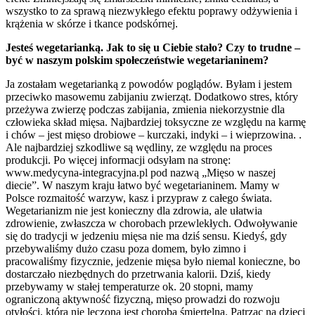
wszystko to za sprawą niezwykłego efektu poprawy odżywienia i
krążenia w skórze i tkance podskórnej.
Jesteś wegetarianką. Jak to się u Ciebie stało? Czy to trudne –
być w naszym polskim społeczeństwie wegetarianinem?
Ja zostałam wegetarianką z powodów poglądów. Byłam i jestem
przeciwko masowemu zabijaniu zwierząt. Dodatkowo stres, który
przeżywa zwierzę podczas zabijania, zmienia niekorzystnie dla
człowieka skład mięsa. Najbardziej toksyczne ze względu na karmę
i chów – jest mięso drobiowe – kurczaki, indyki – i wieprzowina. .
Ale najbardziej szkodliwe są wędliny, ze względu na proces
produkcji. Po więcej informacji odsyłam na stronę:
www.medycyna-integracyjna.pl pod nazwą „Mięso w naszej
diecie”. W naszym kraju łatwo być wegetarianinem. Mamy w
Polsce rozmaitość warzyw, kasz i przypraw z całego świata.
Wegetarianizm nie jest konieczny dla zdrowia, ale ułatwia
zdrowienie, zwłaszcza w chorobach przewlekłych. Odwoływanie
się do tradycji w jedzeniu mięsa nie ma dziś sensu. Kiedyś, gdy
przebywaliśmy dużo czasu poza domem, było zimno i
pracowaliśmy fizycznie, jedzenie mięsa było niemal konieczne, bo
dostarczało niezbędnych do przetrwania kalorii. Dziś, kiedy
przebywamy w stałej temperaturze ok. 20 stopni, mamy
ograniczoną aktywność fizyczną, mięso prowadzi do rozwoju
otyłości, która nie leczona jest chorobą śmiertelną. Patrząc na dzieci