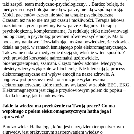
taki zespół, team medyczno-psychologiczny… Bardzo boleję, że
medycyna i psychologia nie idą w parze, nie idą wspólną drogą.
Moich pacjentów często nie stać na terapię psychologiczną.
Czasami też na to nie ma już czasu i możliwości. Terapia lekowa
oraz internistyczna powinny iść w parze z diagnozą i terapią
psychologiczną, komplementarną. Ja redukuję efekt nierównowagi
biologicznej, a psycholog powinien równoważyć emocje. Ma to
podstawy naukowe. Trywializując, można powiedzieć, że człowiek
działa na prąd, w ramach istniejącego pola elektromagnetycznego.
Tak zwane cuda w medycynie dzieją się właśnie w ten sposób. Z
tych prawideł korzystają najrozmaitsi uzdrowiciele,
bioenergoterapeuci, szamani. Często nieświadomie. Medycyna,
niestety wierzy wyłącznie w biochemię. Nie interesują ją procesy
elektromagnetyczne ani wpływ emocji na nasze zdrowie. A
najpierw jest przecież myśl i ona inicjuje wyładowania
elektromagnetyczne, które możemy wykazać w zapisie EEG, EKG.
Elektromagnetyzm jest ciągle przysłowiowym polem do popisu –
tak dla lekarzy, jak i naukowców.
Jakie ta wiedza ma przełożenie na Twoją pracę? Co ma
wspólnego z polem elektromagnetycznym hatha joga i
ajurweda?
Bardzo wiele. Hatha joga, która jest narzędziem terapeutycznym
ajurwedy, jest praktycznym zastosowaniem wiedzy o