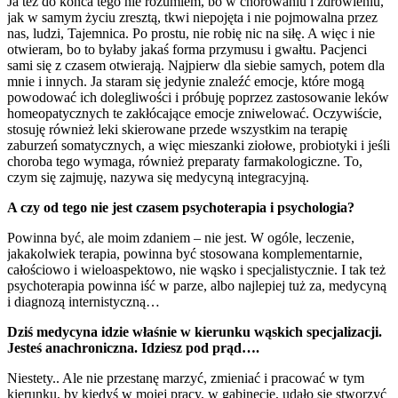
Ja też do końca tego nie rozumiem, bo w chorowaniu i zdrowieniu,
jak w samym życiu zresztą, tkwi niepojęta i nie pojmowalna przez
nas, ludzi, Tajemnica. Po prostu, nie robię nic na siłę. A więc i nie
otwieram, bo to byłaby jakaś forma przymusu i gwałtu. Pacjenci
sami się z czasem otwierają. Najpierw dla siebie samych, potem dla
mnie i innych. Ja staram się jedynie znaleźć emocje, które mogą
powodować ich dolegliwości i próbuję poprzez zastosowanie leków
homeopatycznych te zakłócające emocje zniwelować. Oczywiście,
stosuję również leki skierowane przede wszystkim na terapię
zaburzeń somatycznych, a więc mieszanki ziołowe, probiotyki i jeśli
choroba tego wymaga, również preparaty farmakologiczne. To,
czym się zajmuję, nazywa się medycyną integracyjną.
A czy od tego nie jest czasem psychoterapia i psychologia?
Powinna być, ale moim zdaniem – nie jest. W ogóle, leczenie,
jakakolwiek terapia, powinna być stosowana komplementarnie,
całościowo i wieloaspektowo, nie wąsko i specjalistycznie. I tak też
psychoterapia powinna iść w parze, albo najlepiej tuż za, medycyną
i diagnozą internistyczną…
Dziś medycyna idzie właśnie w kierunku wąskich specjalizacji.
Jesteś anachroniczna. Idziesz pod prąd….
Niestety.. Ale nie przestanę marzyć, zmieniać i pracować w tym
kierunku, by kiedyś w mojej pracy, w gabinecie, udało się stworzyć