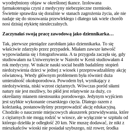
wyodrębniony objaw w określonej tkance. Izolowana
farmakoterapia czyni z medycyny niebezpieczne rzemiosło.
Świetnie sprawdza się doraźnie w stanach zagrożenia życia, ale nie
nadaje się do stosowania przewlekłego i dlatego tak wiele chorób
nosi dzisiaj etykietę nieuleczalnych.
Zaczynałaś swoją pracę zawodową jako dziennikarka…
Tak, pierwsze pieniądze zarobiłam jako dziennikarka. To się
właściwie zdarzyło przez przypadek. Miałam zawsze łatwość
wypowiadania się i fotografowania. A ta przygoda zaczęła się, gdy
studiowałam na Uniwersytecie w Nairobi w Kenii studiowałam 4
rok medycyny. W trakcie nauki social health badaliśmy stopień
niedożywienia dzieci w jednej z wiosek i przeprowadzaliśmy akcję
oświatową. Wtedy głównym problemem była również duża
umieralność okołoporodowa. Powodem był, wynikający z
niedożywienia, niski wzrost ciężarnych. Wówczas poród siłami
natury nie jest możliwy, bo płód jest relatywnie za duży, co
określamy mianem niestosunku porodowego. Jedynym wyjściem
jest szybkie wykonanie cesarskiego cięcia. Dlatego razem z
koleżanką, postanowiłyśmy przeprowadzić akcję edukacyjną.
Chodziło o nauczenie miejscowych akuszerek przewidywania, które
z ciężarnych nie mogą rodzić w wiosce, ale wyłącznie w szpitalu od
którego dzieliła je odległość 20 km. Nie muszę dodawać, że nikt z
mieszkańców wioski nie posiadał szybszego, niż rower, środka