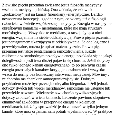
Zjawisko pięciu przemian związane jest z filozofią medycyny
wschodu, medycyną chińską. Ona zakłada, że człowiek
„podzielony” jest na kanały (meridiany) energetyczne. Bardzo
nowoczesna koncepcja, zgodna z tym, co wiemy już o fizjologii
człowieka w świetle współczesnej medycyny. Energia w nas płynie
określonymi kanałami – meridianami, które nie mają struktury
morfologicznej. Wszystkie te meridiany, a raczej płynąca nimi
energia, wzajemnie na siebie oddziaływują. Prawo pięciu przemian
jest pentagramem ukazującym te oddziaływania. Są one logiczne i
przewidywalne, można je opisać matematycznie. Prawo pięciu
przemian jest także pentagramem samozdrowienia. Każde
zakłócenie w swobodnym przepływie energii przekłada się na jakąś
dolegliwość, a jeśli trwa dłużej pojawia się choroba. Jeżeli dotyczy
ono tylko jednego kanału energetycznego, to po pewnym czasie
energia pozostałych kanałów koryguje to zaburzenie i wszystko
wraca do normy bez koniecznej interwenci medycznej. Mówimy ,
że choroba ma charakter samoograniczający się. Dobrym
przykładem może być przeziębienie, albo biegunka. Jeżeli jednak
dotyczy dwóch lub więcej meridianów, samoistnie nie ustępuje lub
przewlekle nawraca. Większość tzw. chorób cywilizacyjnych
dotyczy zaburzeń w wielu kanałach. Leczenie powinno stopniowo
eliminować zakłócenia w przepływie energii w kolejnych
meridianach, tak żeby sprowadzić je do zaburzeń w tylko jednym
kanale, które nasz organizm sam potrafi wyeliminować. W praktyce