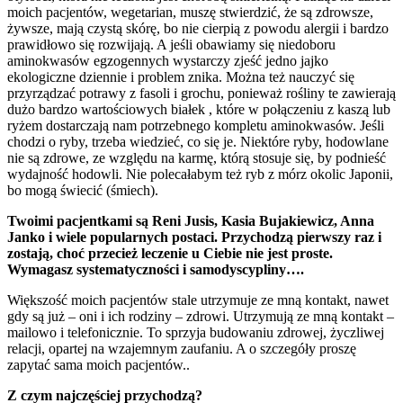
moich pacjentów, wegetarian, muszę stwierdzić, że są zdrowsze,
żywsze, mają czystą skórę, bo nie cierpią z powodu alergii i bardzo
prawidłowo się rozwijają. A jeśli obawiamy się niedoboru
aminokwasów egzogennych wystarczy zjeść jedno jajko
ekologiczne dziennie i problem znika. Można też nauczyć się
przyrządzać potrawy z fasoli i grochu, ponieważ rośliny te zawierają
dużo bardzo wartościowych białek , które w połączeniu z kaszą lub
ryżem dostarczają nam potrzebnego kompletu aminokwasów. Jeśli
chodzi o ryby, trzeba wiedzieć, co się je. Niektóre ryby, hodowlane
nie są zdrowe, ze względu na karmę, którą stosuje się, by podnieść
wydajność hodowli. Nie polecałabym też ryb z mórz okolic Japonii,
bo mogą świecić (śmiech).
Twoimi pacjentkami są Reni Jusis, Kasia Bujakiewicz, Anna
Janko i wiele popularnych postaci. Przychodzą pierwszy raz i
zostają, choć przecież leczenie u Ciebie nie jest proste.
Wymagasz systematyczności i samodyscypliny….
Większość moich pacjentów stale utrzymuje ze mną kontakt, nawet
gdy są już – oni i ich rodziny – zdrowi. Utrzymują ze mną kontakt –
mailowo i telefonicznie. To sprzyja budowaniu zdrowej, życzliwej
relacji, opartej na wzajemnym zaufaniu. A o szczegóły proszę
zapytać sama moich pacjentów..
Z czym najczęściej przychodzą?