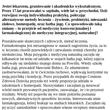
Jesteś lekarzem, gruntowanie i akademicko wykształconym.
Przez 17.lat pracowałaś w szpitalu, wiele lat w przychodni. Dziś
rozwijasz swoją indywidualną praktykę, polecając
alternatywne metody leczenia – żywienie, probiotyki, mieszanki
ziołowe, homeopatię, oraz hatha jogę. Co spowodowało taką
zmianę – to przejście od medycyny konwencjonalnej i
farmakologicznej do medycyny integracyjnej, naturalnej?
Poszukiwanie skutecznych i zdrowych, metod leczenia.
Farmakoterapia jest niezastąpiona w stanach zagrożenia życia, za to
w leczeniu chorób przewlekłych i utrwalaniu remisji choroby jest
nieskuteczna. Moja przygoda z medycyną naturalną zaczęła się
kilkanaście lat temu od udziału w sesjach hatha jogi, której zajęcia
odbywały się niedaleko mojego domu na Powiślu. Wtedy szkołę
hatha jogi, prowadził Sławomir Bubicz. Ze zdumieniem
zaobserwowałam, że te ćwiczenia ruchowe, wpływają korzystnie na
moją psychikę i kondycję. Przez przypadek do mojego Centrum
Zdrowia Dziecka przyszła też wtedy propozycja udziału w
szkoleniach z homeopatii. Skorzystałam i zaczęłam ją stosować
wśród moich prywatnych pacjentów, zauważając, że i to przynosi
rezultaty. Wtedy też pojawiła się we mnie potrzeba poznania
nowych, alternatywnych sposobów leczenia. Interesowała mnie
farmakognozja, której brakuje na studiach lekarskich. Zaczęłam się
jej uczyć samodzielnie i opracowałam własne receptury mieszanek