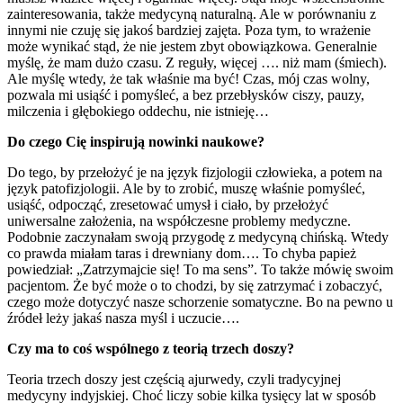
zainteresowania, także medycyną naturalną. Ale w porównaniu z
innymi nie czuję się jakoś bardziej zajęta. Poza tym, to wrażenie
może wynikać stąd, że nie jestem zbyt obowiązkowa. Generalnie
myślę, że mam dużo czasu. Z reguły, więcej …. niż mam (śmiech).
Ale myślę wtedy, że tak właśnie ma być! Czas, mój czas wolny,
pozwala mi usiąść i pomyśleć, a bez przebłysków ciszy, pauzy,
milczenia i głębokiego oddechu, nie istnieję…
Do czego Cię inspirują nowinki naukowe?
Do tego, by przełożyć je na język fizjologii człowieka, a potem na
język patofizjologii. Ale by to zrobić, muszę właśnie pomyśleć,
usiąść, odpocząć, zresetować umysł i ciało, by przełożyć
uniwersalne założenia, na współczesne problemy medyczne.
Podobnie zaczynałam swoją przygodę z medycyną chińską. Wtedy
co prawda miałam taras i drewniany dom…. To chyba papież
powiedział: „Zatrzymajcie się! To ma sens”. To także mówię swoim
pacjentom. Że być może o to chodzi, by się zatrzymać i zobaczyć,
czego może dotyczyć nasze schorzenie somatyczne. Bo na pewno u
źródeł leży jakaś nasza myśl i uczucie….
Czy ma to coś wspólnego z teorią trzech doszy?
Teoria trzech doszy jest częścią ajurwedy, czyli tradycyjnej
medycyny indyjskiej. Choć liczy sobie kilka tysięcy lat w sposób