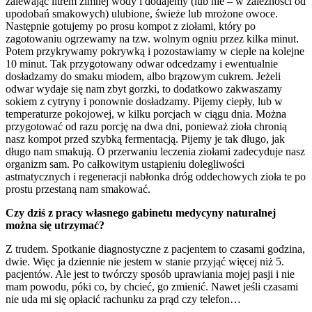
zalewając litrem zimnej wody i dodajemy (lub nie – w zależności od
upodobań smakowych) ulubione, świeże lub mrożone owoce.
Następnie gotujemy po prosu kompot z ziołami, który po
zagotowaniu ogrzewamy na tzw. wolnym ogniu przez kilka minut.
Potem przykrywamy pokrywką i pozostawiamy w cieple na kolejne
10 minut. Tak przygotowany odwar odcedzamy i ewentualnie
dosładzamy do smaku miodem, albo brązowym cukrem. Jeżeli
odwar wydaje się nam zbyt gorzki, to dodatkowo zakwaszamy
sokiem z cytryny i ponownie dosładzamy. Pijemy ciepły, lub w
temperaturze pokojowej, w kilku porcjach w ciągu dnia. Można
przygotować od razu porcję na dwa dni, ponieważ zioła chronią
nasz kompot przed szybką fermentacją. Pijemy je tak długo, jak
długo nam smakują. O przerwaniu leczenia ziołami zadecyduje nasz
organizm sam. Po całkowitym ustąpieniu dolegliwości
astmatycznych i regeneracji nabłonka dróg oddechowych zioła te po
prostu przestaną nam smakować.
Czy dziś z pracy własnego gabinetu medycyny naturalnej
można się utrzymać?
Z trudem. Spotkanie diagnostyczne z pacjentem to czasami godzina,
dwie. Więc ja dziennie nie jestem w stanie przyjąć więcej niż 5.
pacjentów. Ale jest to twórczy sposób uprawiania mojej pasji i nie
mam powodu, póki co, by chcieć, go zmienić. Nawet jeśli czasami
nie uda mi się opłacić rachunku za prąd czy telefon…