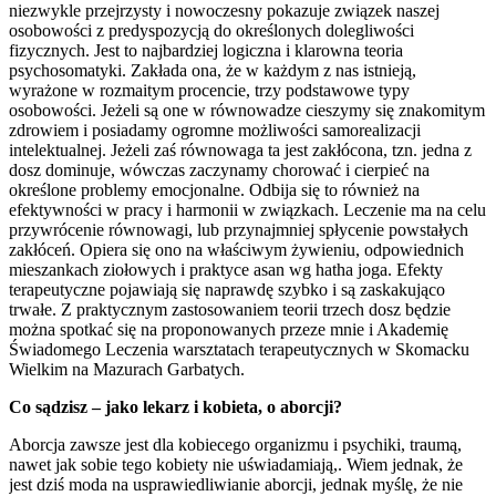
niezwykle przejrzysty i nowoczesny pokazuje związek naszej
osobowości z predyspozycją do określonych dolegliwości
fizycznych. Jest to najbardziej logiczna i klarowna teoria
psychosomatyki. Zakłada ona, że w każdym z nas istnieją,
wyrażone w rozmaitym procencie, trzy podstawowe typy
osobowości. Jeżeli są one w równowadze cieszymy się znakomitym
zdrowiem i posiadamy ogromne możliwości samorealizacji
intelektualnej. Jeżeli zaś równowaga ta jest zakłócona, tzn. jedna z
dosz dominuje, wówczas zaczynamy chorować i cierpieć na
określone problemy emocjonalne. Odbija się to również na
efektywności w pracy i harmonii w związkach. Leczenie ma na celu
przywrócenie równowagi, lub przynajmniej spłycenie powstałych
zakłóceń. Opiera się ono na właściwym żywieniu, odpowiednich
mieszankach ziołowych i praktyce asan wg hatha joga. Efekty
terapeutyczne pojawiają się naprawdę szybko i są zaskakująco
trwałe. Z praktycznym zastosowaniem teorii trzech dosz będzie
można spotkać się na proponowanych przeze mnie i Akademię
Świadomego Leczenia warsztatach terapeutycznych w Skomacku
Wielkim na Mazurach Garbatych.
Co sądzisz – jako lekarz i kobieta, o aborcji?
Aborcja zawsze jest dla kobiecego organizmu i psychiki, traumą,
nawet jak sobie tego kobiety nie uświadamiają,. Wiem jednak, że
jest dziś moda na usprawiedliwianie aborcji, jednak myślę, że nie