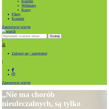
Książki
Webinary
Kursy
Filmy
Kontakt
Zarezerwuj wizytę
Szukaj
|
Zaloguj się / zarejestruj
|
Zarezerwuj wizytę
„Nie ma chorób
nieuleczalnych, są tylko