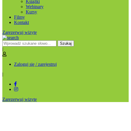
Książki
Webinary
Kursy
Filmy
Kontakt
Zarezerwuj wizytę
Szukaj
|
Zaloguj się / zarejestruj
|
Zarezerwuj wizytę
Magnetostymulacja –
alternatywa czy konieczność