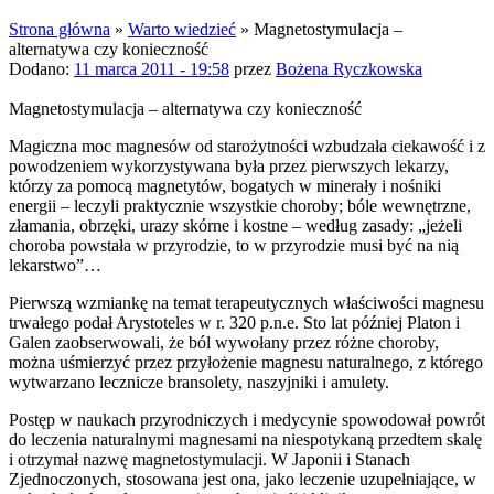
Strona główna
»
Warto wiedzieć
»
Magnetostymulacja –
alternatywa czy konieczność
Dodano:
11 marca 2011 - 19:58
przez
Bożena Ryczkowska
Magnetostymulacja – alternatywa czy konieczność
Magiczna moc magnesów od starożytności wzbudzała ciekawość i z
powodzeniem wykorzystywana była przez pierwszych lekarzy,
którzy za pomocą magnetytów, bogatych w minerały i nośniki
energii – leczyli praktycznie wszystkie choroby; bóle wewnętrzne,
złamania, obrzęki, urazy skórne i kostne – według zasady: „jeżeli
choroba powstała w przyrodzie, to w przyrodzie musi być na nią
lekarstwo”…
Pierwszą wzmiankę na temat terapeutycznych właściwości magnesu
trwałego podał Arystoteles w r. 320 p.n.e. Sto lat później Platon i
Galen zaobserwowali, że ból wywołany przez różne choroby,
można uśmierzyć przez przyłożenie magnesu naturalnego, z którego
wytwarzano lecznicze bransolety, naszyjniki i amulety.
Postęp w naukach przyrodniczych i medycynie spowodował powrót
do leczenia naturalnymi magnesami na niespotykaną przedtem skalę
i otrzymał nazwę magnetostymulacji. W Japonii i Stanach
Zjednoczonych, stosowana jest ona, jako leczenie uzupełniające, w