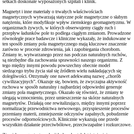
setkach doskonale wyposażonych szpitali i klinik.
Magnetyt i inne materiały o trwałych właściwościach
magnetycznych wytwarzają statyczne pole magnetyczne o słabym
natężeniu, które modyfikuje wpływ ziemskiego geomagnetyzmu. W
organizmach żywych, w których obserwujemy ciągły ruch i
przepływ ładunków pole to podlega ciągłym zmianom. Prowadzone
równolegle prace badawcze i kliniczne wykazały, że indukowane w
ten sposób zmiany pola magnetycznego mają kluczowe znaczenie
zarówno w procesie zdrowienia, jak i zapobiegania chorobom.
Zmiany te, wytwarzanego przez nas podczas naturalnych ruchów,
są niezbędne dla zachowania sprawności naszego organizmu. Z
tego między innymi powodu powszechny obecnie model
siedzącego trybu życia stał się źródłem wielu nakładających się
dolegliwości. Otrzymały one nawet adekwatną nazwę „chorób
cywilizacyjnych”. Okazuje się, bowiem, że zwyczajna aktywność
ruchowa w sposób naturalny i najbardziej odpowiedni generuje
zmiany pola magnetycznego. Okazało się również, że zmiany te
ulegają wzmocnieniu, przez umieszczenie na skórze naturalnych
magnetytów. Działają one rewitalizująco, między innymi poprzez
normalizację przewodnictwa nerwowego, przyspieszenie procesów
przemiany materii, zmniejszenie odczynów zapalnych, pobudzenie
procesów odpornościowych. Klinicznie wykazują one przede
wszystkim działanie przeciwbólowe, przeciwzapalne i rozkurczowe.