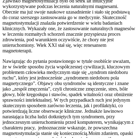
Zjawisko magnetostymulacji było od setek lat intuicyjnie
wykorzystywane podczas leczenia naturalnymi magnesami.
Obecnie ma już swoje naukowe uzasadnienie i stało się podstawą
do coraz szerszego zastosowania go w medycynie. Skuteczność
magnetostymulacji znalazła potwierdzenie w wielu badaniach
klinicznych. Wykazały one, że zastosowanie naturalnych magnesów
w leczeniu rozmaitych schorzeń znacznie przyspiesza proces
zdrowienia, pod warunkiem oczywiście, że chory nie jest
unieruchomiony. Wiek XXI stał się, więc renesansem
magnetoterapii.
Nawiązując do pytania postawionego w tytule osobiście uważam,
że w świetle sposobu życia współczesnej cywilizacji, kluczowym
problemem człowieka medycznym staje się „syndrom niedoboru
ruchu”, który jest jednocześnie „syndromem niedoboru pola
magnetycznego”. Objawy obu syndromów są identyczne i znane
jako „zespół zmęczenia”, czyli chroniczne zmęczenie, stres, bóle
głowy, bóle kręgosłupa i stawów, spadek witalności oraz obniżenie
sprawności intelektualnej. W tych przypadkach ruch jest jedynym
skutecznym sposobem zarówno leczenia, jak i profilaktyki, co
potwierdzają liczne obserwacje kliniczne. Jednakże lawinowo
narastająca liczba ludzi dotkniętych tym syndromem, przy
jednoczesnym unieruchomieniu przed komputerem, wynikającym z
charakteru pracy, jednoznacznie wskazuje, że powszechna
magnetostymulacja stanie się koniecznością.Moim zdaniem, opaski