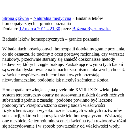
poznania
Strona główna
»
Naturalna medycyna
»
Badania leków
homeopatycznych – granice poznania
Dodano:
12 marca 2011 - 21:30
przez
Bożena Ryczkowska
Badania leków homeopatycznych – granice poznania
W badaniach poświęconych homeopatii dotykamy granic poznania,
co nie oznacza, że tracimy z oczu postawę racjonalną, czy warsztat
naukowy, przeciwnie staramy się znaleźć doskonalsze metody
badawcze, których ciągle brakuje. Zaskakujące wyniki tych badań
są szeroko dyskutowane na łamach czasopism naukowych, chociaż
w świetle współczesnych teorii naukowych pozostają
niewytłumaczalne, podobnie jak niegdyś zaćmienie słońca.
Homeopatia rozwinęła się na przełomie XVIII i XIX wieku jako
system terapeutyczny oparty na stosowaniu niskich dawek różnych
substancji zgodnie z zasadą: „podobne powinno być leczone
podobnym”. Przeprowadzono szereg badań właściwości
fizykochemicznych wysoko rozcieńczonych wodnych roztworów
substancji, z których sporządza się leki homeopatyczne. Wskazują
one niezbicie, że termoluminescencja świetlna tych roztworów różni
się zdecydowanie i w sposób powtarzalny od właściwości wody,