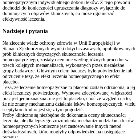
homeopatycznym indywidualnego doboru leków. Z tego powodu
dochodzi do konieczności upraszczania diagnozy wyłącznie do
dominujących objawów klinicznych, co może ograniczać
efektywność leczenia.
Nadzieje i pytania
Na zlecenie władz ochrony zdrowia w Unii Europejskiej i w
Stanach Zjednoczonych wyniki dotychczasowych, opublikowanych
prób klinicznych dotyczących skuteczności leczenia
homeopatycznego, zostały ocenione według różnych procedur w
trzech kolejnych metaanalizach, wykonanych przez niezależne
grupy badawcze. Głównym celem badaczy było potwierdzenie lub
odrzucenie tezy, że efekt leczenia homeopatycznego to efekt
placebo.
Teza, że leczenie homeopatyczne to placebo została odrzucona, a jej
efekt leczniczy potwierdzony. Wymowa zdecydowanej większości
prac jest jednoznaczna- nie jest to placebo, choć ze względu na to,
że nie znamy mechanizmu działania leków homeopatycznych, wielu
sceptykom trudno jest się z tym pogodzić.
Próby kliniczne są niezbędne do dokonania oceny skuteczności
leczenia, ale dla lepszego zrozumienia mechanizmu działania leków
homeopatycznych konieczne jest zastosowanie innych metod
doświadczalnych, które mogłyby odpowiedzieć na następujące
pytania: