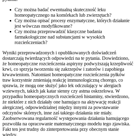
Czy można badać ewentualną skuteczność leku
homeopatycznego na komórkach lub zwierzętach?
Czy można opisać procesy enzymatyczne, których działanie
jest wówczas modyfikowane?
Czy można przeprowadzić klasyczne badania
farmakologiczne nad substancjami w wysokich
rozcieńczeniach?
Wyniki przeprowadzonych i opublikowanych doświadczeń
dostarczają twierdzących odpowiedzi na te pytania. Dowiedziono,
że homeopatyczne rozcieńczenia aspiryny podwyższają krzepliwość
krwi, co sprzyja tworzeniu się zakrzepów i zatorów i zapobiega
krwawieniom. Natomiast homeopatyczne rozcieńczenia pyłków
traw korzystnie zmieniają reakcję immunologiczną chorego, co
sprawia, że mogą one służyć jako lek odczulający w alergiach
wziewnych, takich jak katar sienny czy astma oskrzelowa. W
przypadku homeopatycznych rozcieńczeń histaminy, stwierdzono,
że niektóre z nich działały one hamująco na aktywację reakcji
alergicznej, odpowiedzialnej między innymi za powstawanie
odczynów skórnych, inne zaś takiego działania nie miały.
Zaobserwowana regularność występowania działania hamującego
pozwoliła na opracowanie matematycznego modelu tego zjawiska.
Fakt ten jest trudny do zinterpretowania przy obecnym stanie
wiedzy.