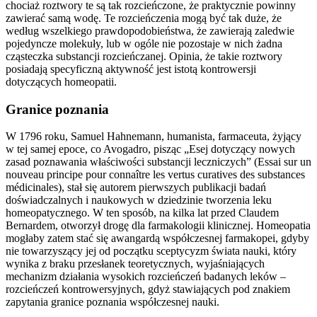
chociaż roztwory te są tak rozcieńczone, że praktycznie powinny
zawierać samą wodę. Te rozcieńczenia mogą być tak duże, że
według wszelkiego prawdopodobieństwa, że zawierają zaledwie
pojedyncze molekuły, lub w ogóle nie pozostaje w nich żadna
cząsteczka substancji rozcieńczanej. Opinia, że takie roztwory
posiadają specyficzną aktywność jest istotą kontrowersji
dotyczących homeopatii.
Granice poznania
W 1796 roku, Samuel Hahnemann, humanista, farmaceuta, żyjący
w tej samej epoce, co Avogadro, pisząc „Esej dotyczący nowych
zasad poznawania właściwości substancji leczniczych” (Essai sur un
nouveau principe pour connaître les vertus curatives des substances
médicinales), stał się autorem pierwszych publikacji badań
doświadczalnych i naukowych w dziedzinie tworzenia leku
homeopatycznego. W ten sposób, na kilka lat przed Claudem
Bernardem, otworzył drogę dla farmakologii klinicznej. Homeopatia
mogłaby zatem stać się awangardą współczesnej farmakopei, gdyby
nie towarzyszący jej od początku sceptycyzm świata nauki, który
wynika z braku przesłanek teoretycznych, wyjaśniających
mechanizm działania wysokich rozcieńczeń badanych leków –
rozcieńczeń kontrowersyjnych, gdyż stawiających pod znakiem
zapytania granice poznania współczesnej nauki.