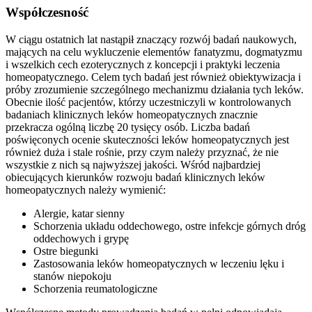
Współczesność
W ciągu ostatnich lat nastąpił znaczący rozwój badań naukowych,
mających na celu wykluczenie elementów fanatyzmu, dogmatyzmu
i wszelkich cech ezoterycznych z koncepcji i praktyki leczenia
homeopatycznego. Celem tych badań jest również obiektywizacja i
próby zrozumienie szczególnego mechanizmu działania tych leków.
Obecnie ilość pacjentów, którzy uczestniczyli w kontrolowanych
badaniach klinicznych leków homeopatycznych znacznie
przekracza ogólną liczbę 20 tysięcy osób. Liczba badań
poświęconych ocenie skuteczności leków homeopatycznych jest
również duża i stale rośnie, przy czym należy przyznać, że nie
wszystkie z nich są najwyższej jakości. Wśród najbardziej
obiecujących kierunków rozwoju badań klinicznych leków
homeopatycznych należy wymienić:
Alergie, katar sienny
Schorzenia układu oddechowego, ostre infekcje górnych dróg
oddechowych i grypę
Ostre biegunki
Zastosowania leków homeopatycznych w leczeniu lęku i
stanów niepokoju
Schorzenia reumatologiczne