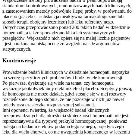
Współczesne metody prowadzenia badań w pełni odpowiadają
standardom kontrolowanych, randomizowanych badań klinicznych,
z zastosowaniem metody podwójnie ślepej próby, w porównaniu do
placebo (placebo – substancja nieaktywna farmakologicznie lub
sposób terapii obojętny leczniczo) lub leku referencyjnego.
Dotychczas przeprowadzono ponad 200 takich badań w dziedzinie
homeopatii, a także sporządzono kilka ich systematycznych
przeglądów. Większość z nich opiera się na małej liczbie pacjentów
i jest narażona na niską ocenę ze względu na siłę argumentów
statystycznych.
Kontrowersje
Prowadzenie badań klinicznych w dziedzinie homeopatii napotyka
na szereg specyficznych problemów i budzi wiele kontrowersji.
Po pierwsze, dyskutuje się wiele na temat, czy homeopatia
wykazuje jakikolwiek inny efekt niż efekt placebo. Sceptycy głoszą,
że homeopatia nie może działać, gdyż stosuje się w niej roztwory
rozcieńczone do tego stopnia, że nie pozostaje w nich już nawet
pojedyncza cząsteczka rozpuszczonej substancji.
Inni oponenci twierdzą, że większość badań klinicznych
przeprowadzanych dla określenia skuteczności homeopatii nie jest
reprezentatywna dla typowej praktyki homeopatycznej, ponieważ
polega na badaniu efektów podania tego samego, pojedynczego
leku dla wielu chorych, co nie uwzględnia koniecznego w leczeniu