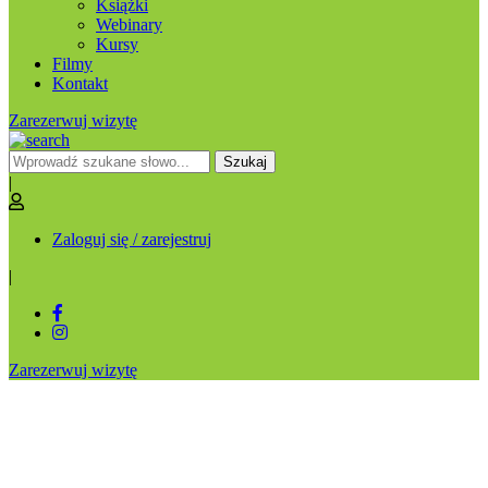
Książki
Webinary
Kursy
Filmy
Kontakt
Zarezerwuj wizytę
Szukaj
|
Zaloguj się / zarejestruj
|
Zarezerwuj wizytę
Badania leków
homeopatycznych – granice