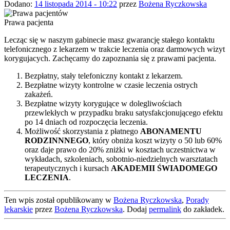
Dodano:
14 listopada 2014 - 10:22
przez
Bożena Ryczkowska
Prawa pacjenta
Lecząc się w naszym gabinecie masz gwarancję stałego kontaktu
telefonicznego z lekarzem
w trakcie leczenia
oraz darmowych wizyt
korygujacych. Zachęcamy do zapoznania się z prawami pacjenta.
Bezpłatny, stały telefoniczny kontakt z lekarzem.
Bezpłatne wizyty kontrolne w czasie leczenia ostrych
zakażeń.
Bezpłatne wizyty korygujące w dolegliwościach
przewlekłych w przypadku braku satysfakcjonującego efektu
po 14 dniach od rozpoczęcia leczenia.
Możliwość skorzystania z płatnego
ABONAMENTU
RODZINNNEGO
, który obniża koszt wizyty o 50 lub 60%
oraz daje prawo do 20% zniżki w kosztach uczestnictwa w
wykładach, szkoleniach, sobotnio-niedzielnych warsztatach
terapeutycznych i kursach
AKADEMII ŚWIADOMEGO
LECZENIA
.
Ten wpis został opublikowany w
Bożena Ryczkowska
,
Porady
lekarskie
przez
Bożena Ryczkowska
. Dodaj
permalink
do zakładek.