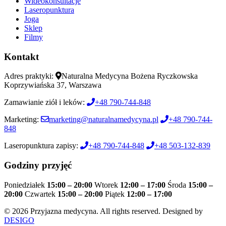
Wideokonsultacje
Laseropunktura
Joga
Sklep
Filmy
Kontakt
Adres praktyki:
Naturalna Medycyna Bożena Ryczkowska
Koprzywiańska 37, Warszawa
Zamawianie ziół i leków:
+48 790-744-848
Marketing:
marketing@naturalnamedycyna.pl
+48 790-744-
848
Laseropunktura zapisy:
+48 790-744-848
+48 503-132-839
Godziny przyjęć
Poniedziałek
15:00 – 20:00
Wtorek
12:00 – 17:00
Środa
15:00 –
20:00
Czwartek
15:00 – 20:00
Piątek
12:00 – 17:00
© 2026 Przyjazna medycyna. All rights reserved. Designed by
DESIGO