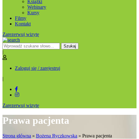
Książki
Webinary
Kursy
Filmy
Kontakt
Zarezerwuj wizytę
Szukaj
|
Zaloguj się / zarejestruj
|
Zarezerwuj wizytę
Prawa pacjenta
Strona główna
»
Bożena Ryczkowska
»
Prawa pacjenta