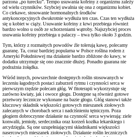
parzona „po turecku”. Tempo usuwania kofeiny z organizmu zależy
od wielu czynników. Szybciej uwalnia się ona z organizmu kobiet.
Co ciekawe, stosowanie hormonalnych środków
antykoncepcyjnych dwukrotnie wydłuża ten czas. Czas ten wydłuża
się u kobiet w ciąży. Usuwanie kofeiny z krwi przebiega również
bardzo wolno u osób ze schorzeniami wątroby. Najszybciej proces
usuwania kofeiny przebiega u palaczy – trwa tylko około 3 godzin.
Tym, którzy z rozmaitych powodów źle tolerują kawę, polecamy
guaranę. Ta, coraz bardziej popularna w Polsce roślina rodem z
Ameryki Południowej ma działanie bardzo zbliżone do kawy, w
dodatku utrzymuje się ono znacznie dłużej. Ponadto guarana nie
podrażnia żołądka.
Wśród innych, powszechnie dostępnych roślin stosowanych w
leczeniu łagodnych postaci zaburzeń rytmu i czynności serca w
pierwszym rzędzie polecam głóg. W fitoterapii wykorzystuje się
zarówno kwiaty, jak i owoce głogu. Dostępne są również gotowe
przetwory lecznicze wykonane na bazie głogu. Głóg stanowi także
kluczowy składnik większości gotowych mieszanek ziołowych
zalecanych w chorobach serca i nadciśnieniu tętniczym. Poza
głogiem dobroczynne działanie na czynność serca wywierają: ziele
konwalii, jemioły, serdecznika oraz korzeń kozłka lekarskiego i
arcydzięgla. Są one uzupełniającymi składnikami większości
nasercowych mieszanek ziołowych. Działanie roślin leczniczych