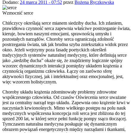
Dodano:
24 marca 2011 - 07:52
przez
Bożena Ryczkowska
Wzmocnić serce
Chińczycy określają serce mianem siedziby ducha. Ich zdaniem,
prawidłowa
czynność serca zapewnia właściwe postrzeganie świata,
kieruje, bowiem naszymi emocjami, sprawnością umysłu i
pozostałych narządów. Choroby serca ograniczają zdolność
postrzegania świata, tak jak brudna szyba zniekształca widok przez
okno. Jeżeli wejrzymy poza fasadę poetyckich określeń
tradycyjnych systemów naturalnej medycyny, które definiują serce
jako „siedzibę ducha” okaże się, że znajdziemy logicznie spójny
wzorzec dynamicznych interakcji pomiędzy układem krążenia a
czynnością organizmu człowieka. Łączy on zarówno sferę
aktywności fizycznej, jak i intelektualnej oraz emocjonalnej, jest,
więc wzorcem holistycznym.
Choroby układu krążenia zdominowały problemy zdrowotne
współczesnego człowieka. Od czasów Oświecenia serce uważane
jest za centralny narząd tego układu. Zapewnia ono krążenie krwi w
naczyniach krwionośnych. Mimo wielkiego postępu na polu nauk
medycznych współczesna koncepcja roli serca jest zbliżona do tej
sprzed 200 lat, w której serce pełni funkcję pompy ssąco tłoczącej.
Tymczasem naturalna medycyna posługuje się dynamicznym
obrazem powiązań energetycznych między narządami i tkankami,