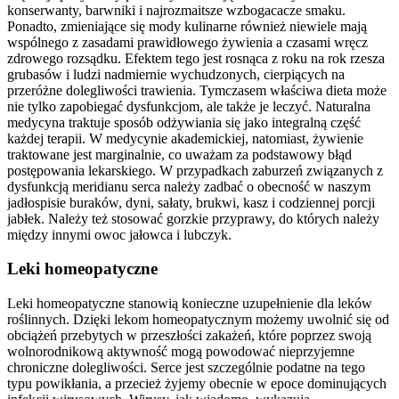
konserwanty, barwniki i najrozmaitsze wzbogacacze smaku.
Ponadto, zmieniające się mody kulinarne również niewiele mają
wspólnego z zasadami prawidłowego żywienia a czasami wręcz
zdrowego rozsądku. Efektem tego jest rosnąca z roku na rok rzesza
grubasów i ludzi nadmiernie wychudzonych, cierpiących na
przeróżne dolegliwości trawienia. Tymczasem właściwa dieta może
nie tylko zapobiegać dysfunkcjom, ale także je leczyć. Naturalna
medycyna traktuje sposób odżywiania się jako integralną część
każdej terapii. W medycynie akademickiej, natomiast, żywienie
traktowane jest marginalnie, co uważam za podstawowy błąd
postępowania lekarskiego. W przypadkach zaburzeń związanych z
dysfunkcją meridianu serca należy zadbać o obecność w naszym
jadłospisie buraków, dyni, sałaty, brukwi, kasz i codziennej porcji
jabłek. Należy też stosować gorzkie przyprawy, do których należy
między innymi owoc jałowca i lubczyk.
Leki homeopatyczne
Leki homeopatyczne stanowią konieczne uzupełnienie dla leków
roślinnych. Dzięki lekom homeopatycznym możemy uwolnić się od
obciążeń przebytych w przeszłości zakażeń, które poprzez swoją
wolnorodnikową aktywność mogą powodować nieprzyjemne
chroniczne dolegliwości. Serce jest szczególnie podatne na tego
typu powikłania, a przecież żyjemy obecnie w epoce dominujących