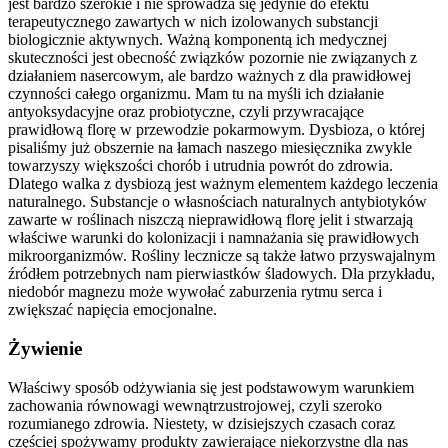
jest bardzo szerokie i nie sprowadza się jedynie do efektu
terapeutycznego zawartych w nich izolowanych substancji
biologicznie aktywnych. Ważną komponentą ich medycznej
skuteczności jest obecność związków pozornie nie związanych z
działaniem nasercowym, ale bardzo ważnych z dla prawidłowej
czynności całego organizmu. Mam tu na myśli ich działanie
antyoksydacyjne oraz probiotyczne, czyli przywracające
prawidłową florę w przewodzie pokarmowym. Dysbioza, o której
pisaliśmy już obszernie na łamach naszego miesięcznika zwykle
towarzyszy większości chorób i utrudnia powrót do zdrowia.
Dlatego walka z dysbiozą jest ważnym elementem każdego leczenia
naturalnego. Substancje o własnościach naturalnych antybiotyków
zawarte w roślinach niszczą nieprawidłową florę jelit i stwarzają
właściwe warunki do kolonizacji i namnażania się prawidłowych
mikroorganizmów. Rośliny lecznicze są także łatwo przyswajalnym
źródłem potrzebnych nam pierwiastków śladowych. Dla przykładu,
niedobór magnezu może wywołać zaburzenia rytmu serca i
zwiększać napięcia emocjonalne.
Żywienie
Właściwy sposób odżywiania się jest podstawowym warunkiem
zachowania równowagi wewnątrzustrojowej, czyli szeroko
rozumianego zdrowia. Niestety, w dzisiejszych czasach coraz
częściej spożywamy produkty zawierające niekorzystne dla nas