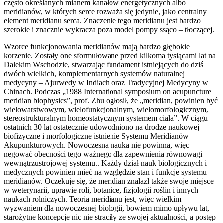
często określanych mianem kanałów energetycznych albo
meridianów, w których serce rozważa się jedynie, jako centralny
element meridianu serca. Znaczenie tego meridianu jest bardzo
szerokie i znacznie wykracza poza model pompy ssąco – tłoczącej.
Wzorce funkcjonowania meridianów mają bardzo głębokie
korzenie. Zostały one sformułowane przed kilkoma tysiącami lat na
Dalekim Wschodzie, stwarzając fundament istniejących do dziś
dwóch wielkich, komplementarnych systemów naturalnej
medycyny – Ajurwedy w Indiach oraz Tradycyjnej Medycyny w
Chinach. Podczas „1988 International symposium on acupuncture
meridian biophysics”, prof. Zhu ogłosił, że „meridian, powinien być
wielowarstwowym, wielofunkcjonalnym, wielomorfologicznym,
stereostrukturalnym homeostatycznym systemem ciała”. W ciągu
ostatnich 30 lat ostatecznie udowodniono na drodze naukowej
biofizyczne i morfologiczne istnienie Systemu Meridianów
Akupunkturowych. Nowoczesna nauka nie powinna, więc
negować obecności tego ważnego dla zapewnienia równowagi
wewnątrzustrojowej systemu.. Każdy dział nauk biologicznych i
medycznych powinien mieć na względzie stan i funkcje systemu
meridianów. Oczekuje się, że meridian znalazł także swoje miejsce
w weterynarii, uprawie roli, botanice, fizjologii roślin i innych
naukach rolniczych. Teoria meridianu jest, więc wielkim
wyzwaniem dla nowoczesnej biologii, bowiem mimo upływu lat,
starożytne koncepcje nic nie straciły ze swojej aktualności, a postęp