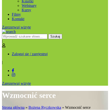
Książki
Webinary
Kursy
Filmy
Kontakt
Zarezerwuj wizytę
Szukaj
|
Zaloguj się / zarejestruj
|
Zarezerwuj wizytę
Wzmocnić serce
Strona główna
»
Bożena Ryczkowska
»
Wzmocnić serce