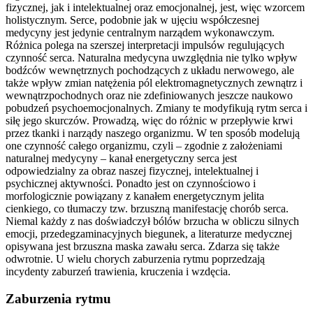
fizycznej, jak i intelektualnej oraz emocjonalnej, jest, więc wzorcem
holistycznym. Serce, podobnie jak w ujęciu współczesnej
medycyny jest jedynie centralnym narządem wykonawczym.
Różnica polega na szerszej interpretacji impulsów regulujących
czynność serca. Naturalna medycyna uwzględnia nie tylko wpływ
bodźców wewnętrznych pochodzących z układu nerwowego, ale
także wpływ zmian natężenia pól elektromagnetycznych zewnątrz i
wewnątrzpochodnych oraz nie zdefiniowanych jeszcze naukowo
pobudzeń psychoemocjonalnych. Zmiany te modyfikują rytm serca i
siłę jego skurczów. Prowadzą, więc do różnic w przepływie krwi
przez tkanki i narządy naszego organizmu. W ten sposób modelują
one czynność całego organizmu, czyli – zgodnie z założeniami
naturalnej medycyny – kanał energetyczny serca jest
odpowiedzialny za obraz naszej fizycznej, intelektualnej i
psychicznej aktywności. Ponadto jest on czynnościowo i
morfologicznie powiązany z kanałem energetycznym jelita
cienkiego, co tłumaczy tzw. brzuszną manifestację chorób serca.
Niemal każdy z nas doświadczył bólów brzucha w obliczu silnych
emocji, przedegzaminacyjnych biegunek, a literaturze medycznej
opisywana jest brzuszna maska zawału serca. Zdarza się także
odwrotnie. U wielu chorych zaburzenia rytmu poprzedzają
incydenty zaburzeń trawienia, kruczenia i wzdęcia.
Zaburzenia rytmu