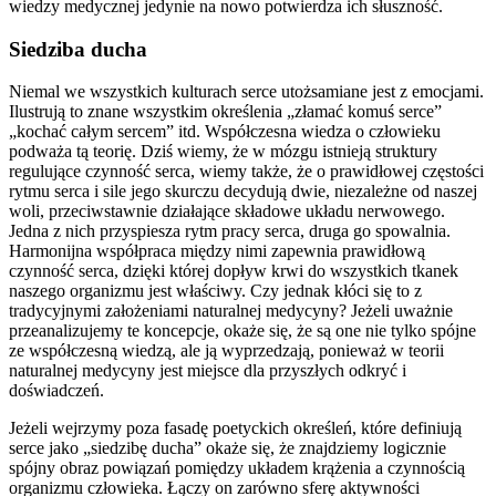
wiedzy medycznej jedynie na nowo potwierdza ich słuszność.
Siedziba ducha
Niemal we wszystkich kulturach serce utożsamiane jest z emocjami.
Ilustrują to znane wszystkim określenia „złamać komuś serce”
„kochać całym sercem” itd. Współczesna wiedza o człowieku
podważa tą teorię. Dziś wiemy, że w mózgu istnieją struktury
regulujące czynność serca, wiemy także, że o prawidłowej częstości
rytmu serca i sile jego skurczu decydują dwie, niezależne od naszej
woli, przeciwstawnie działające składowe układu nerwowego.
Jedna z nich przyspiesza rytm pracy serca, druga go spowalnia.
Harmonijna współpraca między nimi zapewnia prawidłową
czynność serca, dzięki której dopływ krwi do wszystkich tkanek
naszego organizmu jest właściwy. Czy jednak kłóci się to z
tradycyjnymi założeniami naturalnej medycyny? Jeżeli uważnie
przeanalizujemy te koncepcje, okaże się, że są one nie tylko spójne
ze współczesną wiedzą, ale ją wyprzedzają, ponieważ w teorii
naturalnej medycyny jest miejsce dla przyszłych odkryć i
doświadczeń.
Jeżeli wejrzymy poza fasadę poetyckich określeń, które definiują
serce jako „siedzibę ducha” okaże się, że znajdziemy logicznie
spójny obraz powiązań pomiędzy układem krążenia a czynnością
organizmu człowieka. Łączy on zarówno sferę aktywności