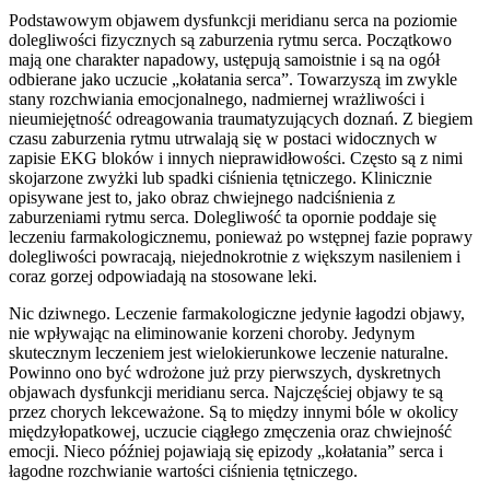
Podstawowym objawem dysfunkcji meridianu serca na poziomie
dolegliwości fizycznych są zaburzenia rytmu serca. Początkowo
mają one charakter napadowy, ustępują samoistnie i są na ogół
odbierane jako uczucie „kołatania serca”. Towarzyszą im zwykle
stany rozchwiania emocjonalnego, nadmiernej wrażliwości i
nieumiejętność odreagowania traumatyzujących doznań. Z biegiem
czasu zaburzenia rytmu utrwalają się w postaci widocznych w
zapisie EKG bloków i innych nieprawidłowości. Często są z nimi
skojarzone zwyżki lub spadki ciśnienia tętniczego. Klinicznie
opisywane jest to, jako obraz chwiejnego nadciśnienia z
zaburzeniami rytmu serca. Dolegliwość ta opornie poddaje się
leczeniu farmakologicznemu, ponieważ po wstępnej fazie poprawy
dolegliwości powracają, niejednokrotnie z większym nasileniem i
coraz gorzej odpowiadają na stosowane leki.
Nic dziwnego. Leczenie farmakologiczne jedynie łagodzi objawy,
nie wpływając na eliminowanie korzeni choroby. Jedynym
skutecznym leczeniem jest wielokierunkowe leczenie naturalne.
Powinno ono być wdrożone już przy pierwszych, dyskretnych
objawach dysfunkcji meridianu serca. Najczęściej objawy te są
przez chorych lekceważone. Są to między innymi bóle w okolicy
międzyłopatkowej, uczucie ciągłego zmęczenia oraz chwiejność
emocji. Nieco później pojawiają się epizody „kołatania” serca i
łagodne rozchwianie wartości ciśnienia tętniczego.