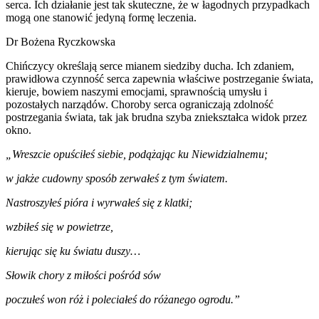
serca. Ich działanie jest tak skuteczne, że w łagodnych przypadkach
mogą one stanowić jedyną formę leczenia.
Dr Bożena Ryczkowska
Chińczycy określają serce mianem siedziby ducha. Ich zdaniem,
prawidłowa czynność serca zapewnia właściwe postrzeganie świata,
kieruje, bowiem naszymi emocjami, sprawnością umysłu i
pozostałych narządów. Choroby serca ograniczają zdolność
postrzegania świata, tak jak brudna szyba zniekształca widok przez
okno.
„Wreszcie opuściłeś siebie, podążając ku Niewidzialnemu;
w jakże cudowny sposób zerwałeś z tym światem.
Nastroszyłeś pióra i wyrwałeś się z klatki;
wzbiłeś się w powietrze,
kierując się ku światu duszy…
Słowik chory z miłości pośród sów
poczułeś won róż i poleciałeś do różanego ogrodu.”