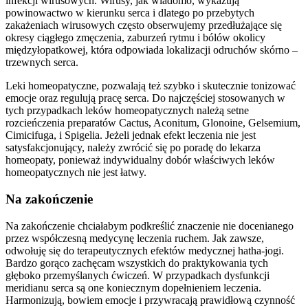
infekcji wirusowych. Wirusy, jak wiadomo, wykazują
powinowactwo w kierunku serca i dlatego po przebytych
zakażeniach wirusowych często obserwujemy przedłużające się
okresy ciągłego zmęczenia, zaburzeń rytmu i bólów okolicy
międzyłopatkowej, która odpowiada lokalizacji odruchów skórno –
trzewnych serca.
Leki homeopatyczne, pozwalają też szybko i skutecznie tonizować
emocje oraz regulują pracę serca. Do najczęściej stosowanych w
tych przypadkach leków homeopatycznych należą setne
rozcieńczenia preparatów Cactus, Aconitum, Glonoine, Gelsemium,
Cimicifuga, i Spigelia. Jeżeli jednak efekt leczenia nie jest
satysfakcjonujący, należy zwrócić się po poradę do lekarza
homeopaty, ponieważ indywidualny dobór właściwych leków
homeopatycznych nie jest łatwy.
Na zakończenie
Na zakończenie chciałabym podkreślić znaczenie nie docenianego
przez współczesną medycynę leczenia ruchem. Jak zawsze,
odwołuję się do terapeutycznych efektów medycznej hatha-jogi.
Bardzo gorąco zachęcam wszystkich do praktykowania tych
głęboko przemyślanych ćwiczeń. W przypadkach dysfunkcji
meridianu serca są one koniecznym dopełnieniem leczenia.
Harmonizują, bowiem emocje i przywracają prawidłową czynność