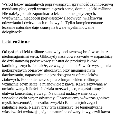
Wśród leków naturalnych poprawiających sprawność czynnościową
meridianu płuc, czyli wzmacniających serce, dominują leki roślinne.
Nie należy jednak zapominać o lekach homeopatycznych,
wyrównaniu niedoboru pierwiastków śladowych, właściwym
odżywianiu i ćwiczeniach ruchowych. Tylko komplementarne
leczenie naturalne daje szansę na trwałe wyeliminowanie
dolegliwości.
Leki roślinne
Od tysiącleci leki roślinne stanowiły podstawową broń w walce z
niedomaganiami serca. Glikozydy nasercowe zawarte w naparstnicy
do dziś stanowią podstawowy substrat do produkcji leków
kardiologicznych. Jednakże, ze względu na możliwość wystąpienia
niekorzystnych objawów ubocznych przy nieumiejętnym
dawkowaniu, naparstnica nie jest dostępna w ofercie leków
ziołowych. Podobnie rzecz się ma z innym lekiem roślinnym
wzmacniającym serce, a mianowicie z kawą. Kawa zażywana w
umiarkowanych ilościach działa orzeźwiająco, rozjaśnia umysł i
ułatwia koncentrację uwagi. Natomiast nadużywanie kawy
wywołuje efekt wręcz odwrotny. Obserwujemy wówczas gonitwę
myśli, bezsenność, nierzadko zwyżki ciśnienia tętniczego i
palpitacje serca. Należy przy tym zaznaczyć, że terapeutyczne
właściwości wykazują jedynie naturalne odwary kawy, czyli kawa